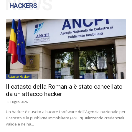
NEWS
HACKERS
Attacco Hacker
Il catasto della Romania è stato cancellato
da un attacco hacker
30 Luglio 2026
Un hacker è riuscito a bucare i software dell'Agenzia nazionale per
il catasto e la pubblicità immobiliare (ANCPI) utilizzando credenziali
valide e ne ha...