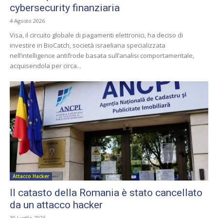
cybersecurity finanziaria
4 Agosto 2026
Visa, il circuito globale di pagamenti elettronici, ha deciso di
investire in BioCatch, società israeliana specializzata
nell’intelligence antifrode basata sull’analisi comportamentale,
acquisendola per circa...
Attacco Hacker
Il catasto della Romania è stato cancellato
da un attacco hacker
30 Luglio 2026