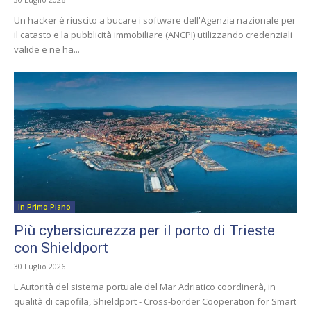
Un hacker è riuscito a bucare i software dell'Agenzia nazionale per
il catasto e la pubblicità immobiliare (ANCPI) utilizzando credenziali
valide e ne ha...
In Primo Piano
Più cybersicurezza per il porto di Trieste
con Shieldport
30 Luglio 2026
L'Autorità del sistema portuale del Mar Adriatico coordinerà, in
qualità di capofila, Shieldport - Cross-border Cooperation for Smart