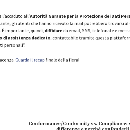
 l’accaduto all’
Autorità Garante per la Protezione dei Dati Per
nte, gli utenti che hanno ricevuto la mail potrebbero trovarsi al 
i. È importante, quindi,
diffidare
da email, SMS, telefonate e mess
io di assistenza dedicato
, contattabile tramite questa piattafor
ti personali”.
iacenza.
Guarda il recap
finale della fiera!
Conformance/Conformity vs. Compliance: si
differenze e perché confonderli