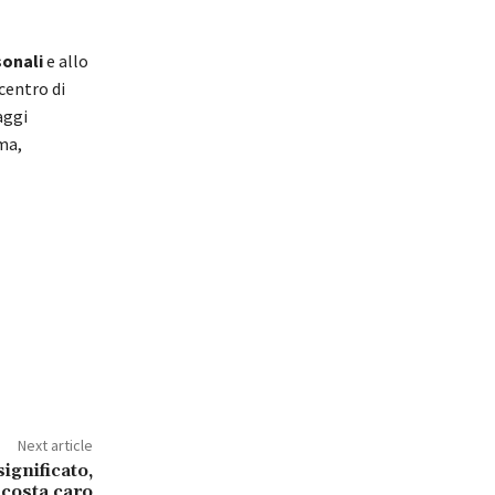
sonali
e allo
centro di
aggi
ma,
Next article
gnificato,
 costa caro