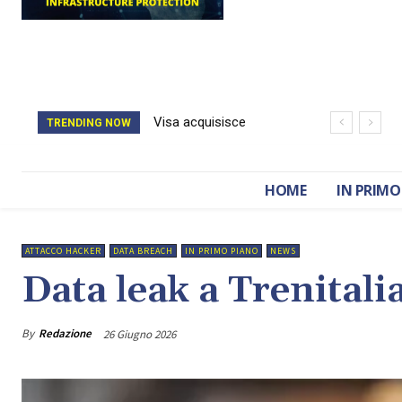
Visa acquisisce
Il catasto della
TRENDING NOW
BioCatch e accelera
Romania è stato
sulla cybersecurity
cancellato da un
HOME
IN PRIMO
finanziaria
attacco hacker
ATTACCO HACKER
DATA BREACH
IN PRIMO PIANO
NEWS
Data leak a Trenitali
By
Redazione
26 Giugno 2026