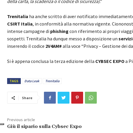
della carta, la scadenza o il codice di sicurezza)
.”
Trenitalia
ha anche scritto di aver notificato immediatamente
CSIRT Italia
, in conformità alla normativa vigente. Ciononosta
intense campagne di
phishing
con riferimento ai propri viagg
sospetti. Trenitalia ha dunque messo a disposizione un
serviz
inserendo il codice
2V4AM#
alla voce “Privacy – Gestione dei da
Si è appena conclusa la terza edizione della
CYBSEC EXPO
a P
TAGS
Data Leak
Trenitalia
Share
Previous article
Giù il sipario sulla Cybsec Expo