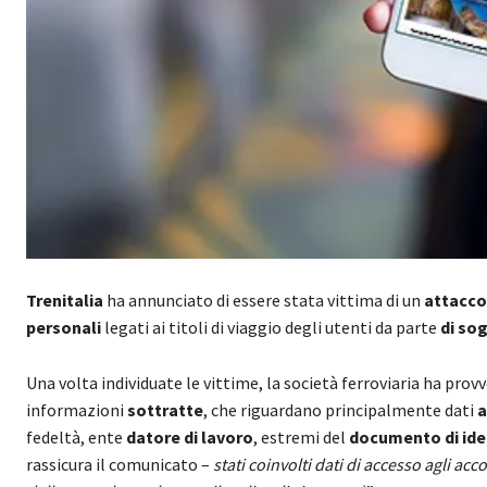
Trenitalia
ha annunciato di essere stata vittima di un
attacco
personali
legati ai titoli di viaggio degli utenti da parte
di sog
Una volta individuate le vittime, la società ferroviaria ha prov
informazioni
sottratte
, che riguardano principalmente dati
a
fedeltà, ente
datore di lavoro
, estremi del
documento di ide
rassicura il comunicato –
stati coinvolti dati di accesso agli a