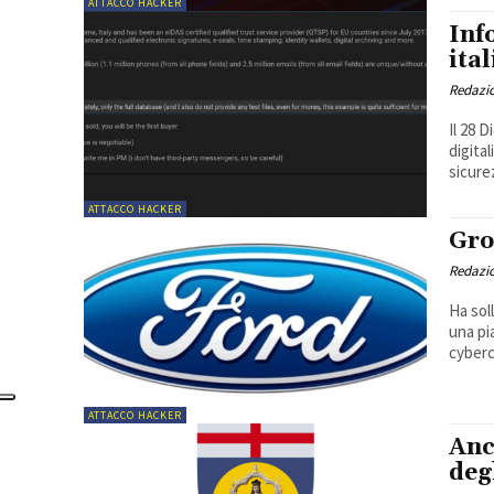
ATTACCO HACKER
Inf
ital
Redazi
Il 28 
digita
sicure
ATTACCO HACKER
Gro
Redazi
Ha sol
una pi
cyberc
ATTACCO HACKER
Anc
deg