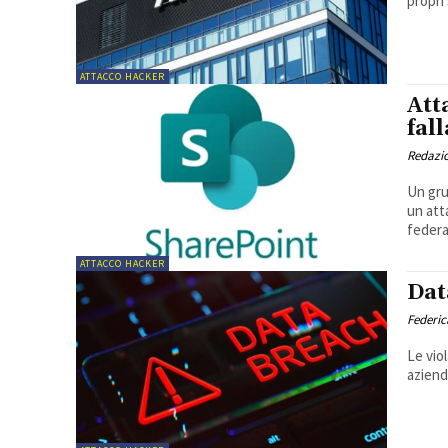
propri
ATTACCO HACKER
Att
fal
Redazi
Un gru
un att
federal
ATTACCO HACKER
Dat
Federic
Le vio
aziend