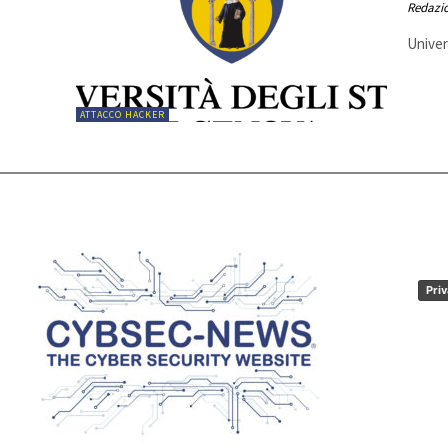
Redazi
Univer
ATTACCO HACKER
Priv