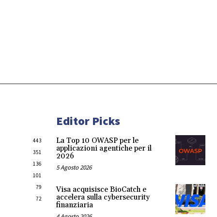
Editor Picks
La Top 10 OWASP per le
443
applicazioni agentiche per il
351
2026
136
5 Agosto 2026
101
79
Visa acquisisce BioCatch e
accelera sulla cybersecurity
72
finanziaria
4 Agosto 2026