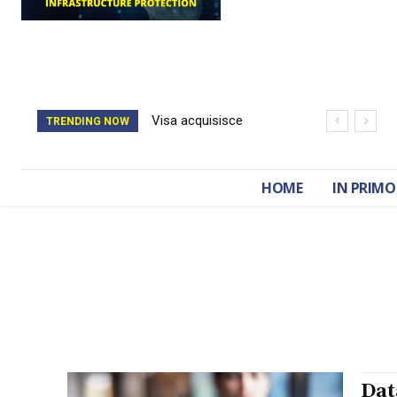
Visa acquisisce
TRENDING NOW
BioCatch e accelera
sulla cybersecurity
HOME
IN PRIMO
finanziaria
Dat