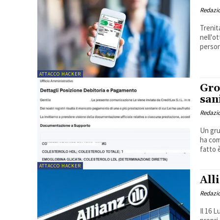
Redazi
Trenit
nell'o
persona
ATTACCO HACKER
Gro
san
Redazi
Un gru
ha comp
fatto è
ATTACCO HACKER
All
Redazi
Il 16 L