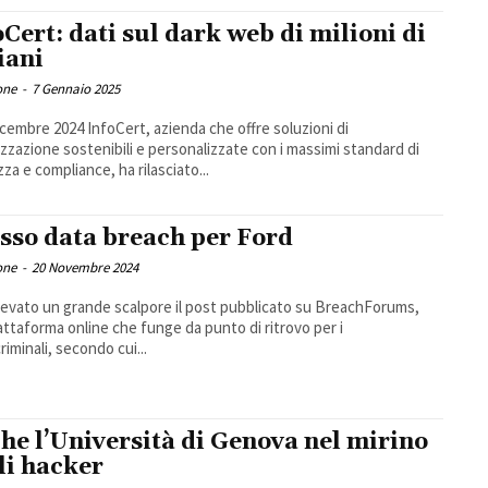
oCert: dati sul dark web di milioni di
iani
one
-
7 Gennaio 2025
Dicembre 2024 InfoCert, azienda che offre soluzioni di
lizzazione sostenibili e personalizzate con i massimi standard di
zza e compliance, ha rilasciato...
sso data breach per Ford
one
-
20 Novembre 2024
levato un grande scalpore il post pubblicato su BreachForums,
attaforma online che funge da punto di ritrovo per i
riminali, secondo cui...
he l’Università di Genova nel mirino
li hacker