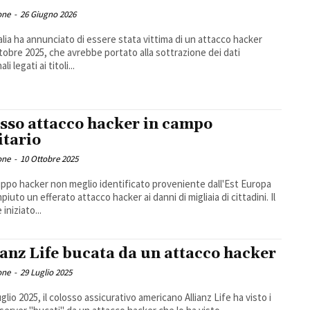
one
-
26 Giugno 2026
alia ha annunciato di essere stata vittima di un attacco hacker
ttobre 2025, che avrebbe portato alla sottrazione dei dati
li legati ai titoli...
sso attacco hacker in campo
itario
one
-
10 Ottobre 2025
ppo hacker non meglio identificato proveniente dall'Est Europa
iuto un efferato attacco hacker ai danni di migliaia di cittadini. Il
 iniziato...
ianz Life bucata da un attacco hacker
one
-
29 Luglio 2025
uglio 2025, il colosso assicurativo americano Allianz Life ha visto i