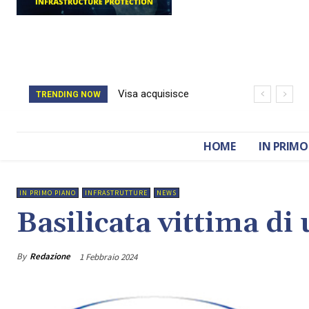
Visa acquisisce
TRENDING NOW
BioCatch e accelera
sulla cybersecurity
HOME
IN PRIMO
finanziaria
IN PRIMO PIANO
INFRASTRUTTURE
NEWS
Basilicata vittima d
By
Redazione
1 Febbraio 2024