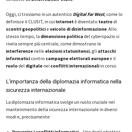
Oggi, ci troviamo in un autentico
Digital Far West
, come lo
definisce il CLUSIT, in cui
Internet
è diventato
teatro
di
scontri geopolitici
e
veicolo di disinformazione
. Allo
stesso tempo, la
dimensione politica
del cyberspazio si
rivela sempre più centrale, come dimostrano le
interferenze
nelle
elezioni statunitensi
, gli
attacchi
informatici
contro
campagne elettorali europee
e il
ruolo
del
digitale
nei
conflitti internazionali
in corso.
L’importanza della diplomazia informatica nella
sicurezza internazionale
La diplomazia informatica svolge un ruolo cruciale nel
mantenimento della sicurezza internazionale in diversi
modi e, precisamente:
Prevenire i conflitti informatici
– Uno degli obiettivi