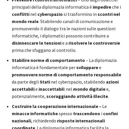
principali della diplomazia informatica è
impedire
che i
conflitti
nel
cyberspazio
si trasformino in
scontri nel
mondo reale
. Stabilendo canali di comunicazione e
promuovendo il dialogo tra le nazioni sulle questioni
informatiche, i diplomatici possono contribuire a
disinnescare le tensioni
e a
risolvere le controversie
prima che sfuggano al controllo.
Stabilire norme di comportamento
– La diplomazia
informatica è fondamentale per
sviluppare
e
promuovere norme di comportamento responsabile
da parte degli
Stati
nel cyberspazio, stabilendo
azioni
accettabili
e
inaccettabil
i nel
mondo digitale
e,
potenzialmente,
scoraggiando attività illecite
.
Costruire la cooperazione internazionale –
Le
minacce informatiche
spesso
trascendono
i
confini
nazionali
, richiedendo
risposte internazionali
coordinate
. La diplomazia informatica facilita la