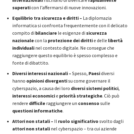
internazionali
rischiano di diventare
rapidamente
superati
con l’affermarsi di nuove innovazioni.
Equilibrio tra sicurezza e diritti –
La diplomazia
informatica si confronta frequentemente con il delicato
compito di
bilanciare
le esigenze di
sicurezza
nazionale
con la
protezione dei diritti
e delle
libertà
individuali
nel contesto digitale. Ne consegue che
raggiungere questo equilibrio è spesso complesso e
fonte di dibattito.
Diversi interessi nazionali –
Spesso,
Paesi
diversi
hanno
opinioni divergenti
su come governare il
cyberspazio, a causa dei loro
diversi sistemi politici
,
interessi economici
e
priorità strategiche
. Ciò può
rendere
difficile
raggiungere un
consenso
sulle
questioni informatiche
.
Attori non statali –
Il
ruolo significativo
svolto dagli
attori non statali
nel cyberspazio – tra cui aziende