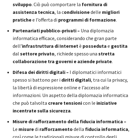
sviluppo
. Ciò può comportare la
fornitura di
assistenza tecnica
, la c
ondivisione
delle
migliori
pratiche
e l’offerta di
programmi di formazione
.
Partenariati pubblico-privati –
Una diplomazia
informatica efficace, considerando che gran parte
dell’
infrastruttura di Internet
è
posseduta
e
gestita
dal
settore privato
, richiede spesso una
stretta
collaborazione tra governi e aziende private
.
Difesa dei diritti digitali –
I diplomatici informatici
spesso si battono per i
diritti digitali
, tra cui la privacy,
la libertà di espressione online e l’accesso alle
informazioni. Un aspetto della diplomazia informatica
che può talvolta
creare tensioni
con le
iniziative
incentrate sulla sicurezza
.
Misure di rafforzamento della fiducia informatica –
Le
misure
di
rafforzamento
della
fiducia informatica
,
così come le tradizionali misure di controllo degli