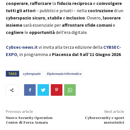
cooperare
,
rafforzare
la
fiducia reciproca
e
coinvolgere
tutti gli attori
– pubblici e privati – nella
costruzione
di un
cyberspazio sicuro
,
stabile
e
inclusivo
. Ovvero,
lavorare
insieme
sarà essenziale per
affrontare sfide comuni
e
cogliere
le
opportunità
dell’era digitale.
Cybsec-news.it
vi invita alla terza edizione della
CYBSEC-
EXPO
, in programma a
Piacenza dal 9 all’11 Giugno 2026
.
TAGS
cyberspazio
Diplomazia informatica
Previous article
Next article
Nuovo Security Operation
Cybersecurity e sport
Center di Forza Armata
motoristici