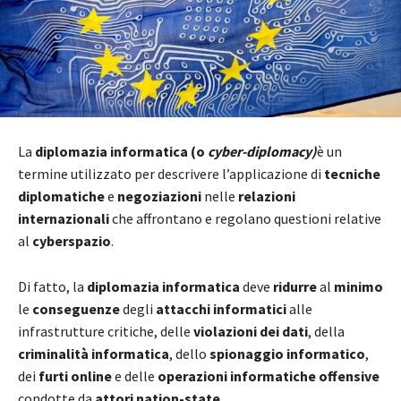
La
diplomazia informatica (o
cyber-diplomacy)
è un
termine utilizzato per descrivere l’applicazione di
tecniche
diplomatiche
e
negoziazioni
nelle
relazioni
internazionali
che affrontano e regolano questioni relative
al
cyberspazio
.
Di fatto, la
diplomazia informatica
deve
ridurre
al
minimo
le
conseguenze
degli
attacchi informatici
alle
infrastrutture critiche, delle
violazioni dei dati
, della
criminalità informatica
, dello
spionaggio informatico
,
dei
furti online
e delle
operazioni informatiche offensive
condotte da
attori nation-state
.