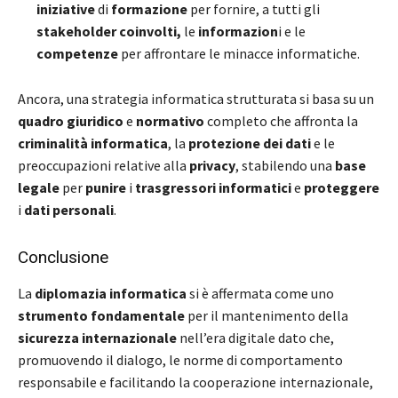
iniziative
di
formazione
per fornire, a tutti gli
stakeholder coinvolti,
le
informazion
i e le
competenze
per affrontare le minacce informatiche.
Ancora, una strategia informatica strutturata si basa su un
quadro giuridico
e
normativo
completo che affronta la
criminalità informatica
, la
protezione dei dati
e le
preoccupazioni relative alla
privacy
, stabilendo una
base
legale
per
punire
i
trasgressori informatici
e
proteggere
i
dati personali
.
Conclusione
La
diplomazia informatica
si è affermata come uno
strumento fondamentale
per il mantenimento della
sicurezza internazionale
nell’era digitale dato che,
promuovendo il dialogo, le norme di comportamento
responsabile e facilitando la cooperazione internazionale,