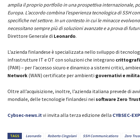
amplia il proprio portfolio in una prospettiva internazionale, 
Europa. L’accordo combina l’esperienza tecnologica di SSH con l
specifiche nel settore. In un contesto in cui le minacce evolvon
necessitano sempre più di soluzioni avanzate e a prova di futur
Direttore Generale di
Leonardo
.
L’azienda finlandese è specializzata nello sviluppo di tecnolog
infrastrutture IT e OT con soluzioni che integrano
crittograf
(PAM) – per l’accesso sicuro e dinamico a sistemi critici, ambient
Network
(WAN) certificate per ambienti
governativi e milita
Oltre all’acquisizione, inoltre, l’azienda italiana prevede di a
mondiale, delle tecnologie finlandesi nei
software Zero Trus
Cybsec-news.it
vi invita alla terza edizione della
CYBSEC-EX
TAGS
Leonardo
Roberto Cingolani
SSH Communications
Zero Trus