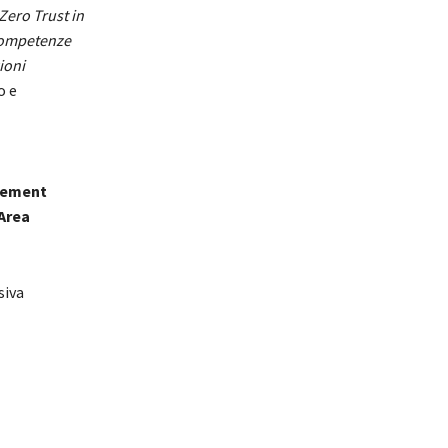
Zero Trust in
 competenze
ioni
o e
gement
Area
siva