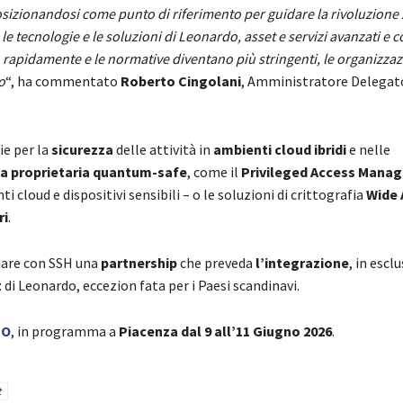
posizionandosi come punto di riferimento per guidare la rivoluzione 
e tecnologie e le soluzioni di Leonardo, asset e servizi avanzati e
o rapidamente e le normative diventano più stringenti, le organizzaz
o
“, ha commentato
Roberto Cingolani
, Amministratore Delegat
ie per la
sicurezza
delle attività in
ambienti cloud ibridi
e nelle
ia proprietaria quantum-safe
, come il
Privileged Access Mana
i cloud e dispositivi sensibili – o le soluzioni di crittografia
Wide 
ri
.
vviare con SSH una
partnership
che preveda
l’integrazione
, in esclu
t
di Leonardo, eccezion fata per i Paesi scandinavi.
PO
, in programma a
Piacenza dal 9 all’11 Giugno 2026
.
t