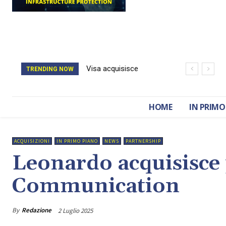
Visa acquisisce
Il catasto della
TRENDING NOW
BioCatch e accelera
Romania è stato
sulla cybersecurity
cancellato da un
HOME
IN PRIMO
finanziaria
attacco hacker
ACQUISIZIONI
IN PRIMO PIANO
NEWS
PARTNERSHIP
Leonardo acquisisce 
Communication
By
Redazione
2 Luglio 2025