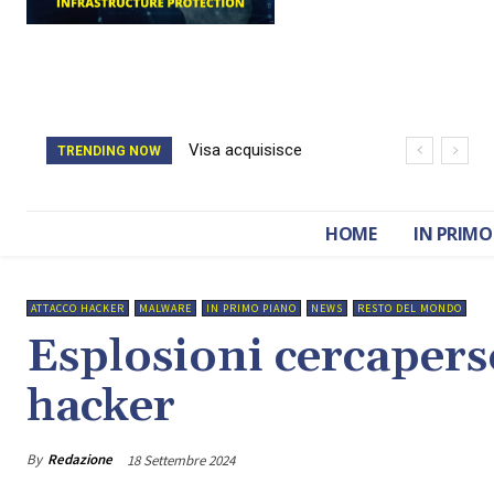
Visa acquisisce
Il catasto della
TRENDING NOW
BioCatch e accelera
Romania è stato
sulla cybersecurity
cancellato da un
HOME
IN PRIMO
finanziaria
attacco hacker
ATTACCO HACKER
MALWARE
IN PRIMO PIANO
NEWS
RESTO DEL MONDO
Esplosioni cercapers
hacker
By
Redazione
18 Settembre 2024