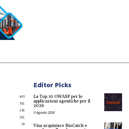
Editor Picks
La Top 10 OWASP per le
443
applicazioni agentiche per il
351
2026
136
5 Agosto 2026
101
79
Visa acquisisce BioCatch e