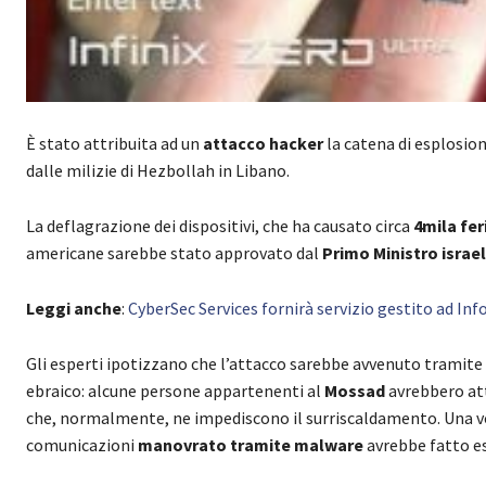
È stato attribuita ad un
attacco hacker
la catena di esplosio
dalle milizie di Hezbollah in Libano.
La deflagrazione dei dispositivi, che ha causato circa
4mila feri
americane sarebbe stato approvato dal
Primo Ministro israe
Leggi anche
:
CyberSec Services fornirà servizio gestito ad In
Gli esperti ipotizzano che l’attacco sarebbe avvenuto tramit
ebraico: alcune persone appartenenti al
Mossad
avrebbero at
che, normalmente, ne impediscono il surriscaldamento. Una volta
comunicazioni
manovrato tramite malware
avrebbe fatto esp