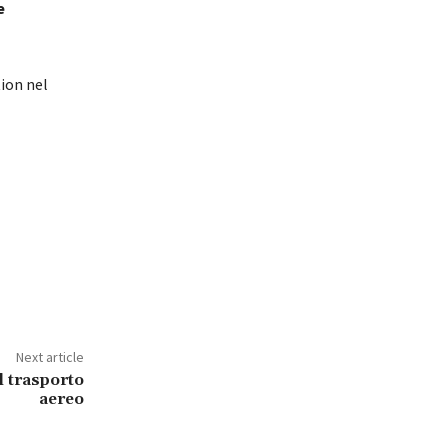
e
tion nel
Next article
l trasporto
aereo