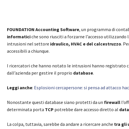
FOUNDATION Accounting Software
, un programma di contabi
informatici
che sono riusciti a forzarne l’accesso utilizzando 
intrusioni nel settore
idraulico, HVAC e del calcestruzzo
. Pe
accessibili a chiunque.
I ricercatori che hanno notato le intrusioni hanno registrato 
dall’azienda per gestire il proprio
database
.
Leggi anche
:
Esplosioni cercapersone: si pensa ad attacco ha
Nonostante questi database siano protetti da un
firewall
l’of
determinata porta
TCP
potrebbe dare accesso diretto al
dat
La colpa, tuttavia, sarebbe da andare a ricercare anche
tra gli