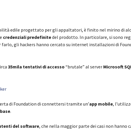
lità edile progettato per gli appaltatori, è finito nel mirino di al
le
credenziali predefinite
del prodotto. In particolare, si sono reg
r farlo, gli hackers hanno cercato su internet installazioni di Fou
circa
35mila tentativi di accesso
“brutale” al server
Microsoft SQ
cker
ferta di Foundation di connettersi tramite un’
app mobile
, l’utiliz
abase
.
 utenti del software
, che nella maggior parte dei casi non hanno 