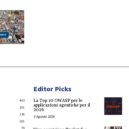
Editor Picks
La Top 10 OWASP per le
443
applicazioni agentiche per il
351
2026
136
5 Agosto 2026
101
79