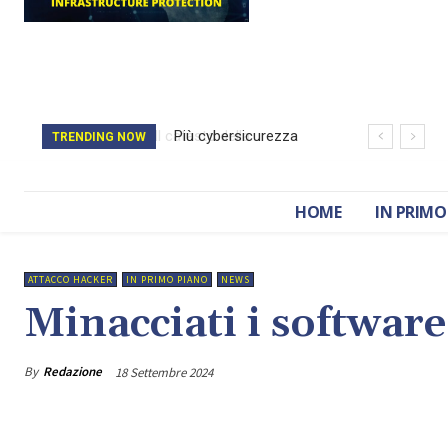
Più cybersicurezza
TRENDING NOW
per il porto di
Trieste con
HOME
IN PRIMO
Shieldport
ATTACCO HACKER
IN PRIMO PIANO
NEWS
Minacciati i software 
By
Redazione
18 Settembre 2024