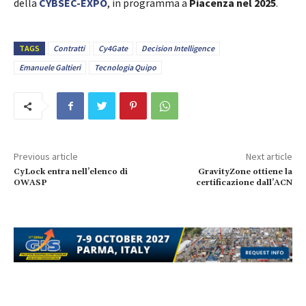
della
CYBSEC-EXPO
, in programma a
Piacenza nel 2025
.
TAGS
Contratti
Cy4Gate
Decision Intelligence
Emanuele Galtieri
Tecnologia Quipo
Previous article
Next article
CyLock entra nell’elenco di
GravityZone ottiene la
OWASP
certificazione dall’ACN