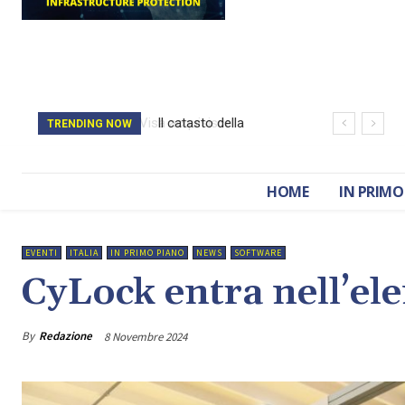
Il catasto della
TRENDING NOW
Romania è stato
cancellato da un
HOME
IN PRIMO
attacco hacker
EVENTI
ITALIA
IN PRIMO PIANO
NEWS
SOFTWARE
CyLock entra nell’e
By
Redazione
8 Novembre 2024