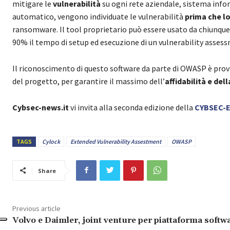
mitigare le
vulnerabilità
su ogni rete aziendale, sistema infor
automatico, vengono individuate le vulnerabilità
prima che l
ransomware. Il tool proprietario può essere usato da chiunqu
90% il tempo di setup ed esecuzione di un vulnerability asses
Il riconoscimento di questo software da parte di OWASP è prova
del progetto, per garantire il massimo dell’
affidabilità e del
Cybsec-news.it
vi invita alla seconda edizione della
CYBSEC-
TAGS
Cylock
Extended Vulnerability Assestment
OWASP
Share
Previous article
Volvo e Daimler, joint venture per piattaforma softw