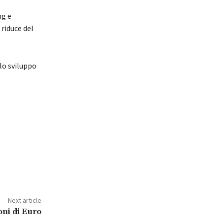
o
ng e
 riduce del
lo sviluppo
Next article
oni di Euro