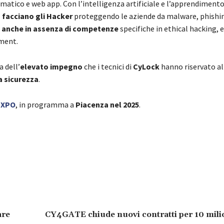
matico e web app. Con l’intelligenza artificiale e l’apprendiment
o facciano gli Hacker
proteggendo le aziende da malware, phishi
e
anche in assenza di competenze
specifiche in ethical hacking, e
sment.
 dell’
elevato impegno
che i tecnici di
CyLock
hanno riservato al
la sicurezza
.
EXPO
, in programma a
Piacenza nel 2025
.
are
CY4GATE chiude nuovi contratti per 10 mili