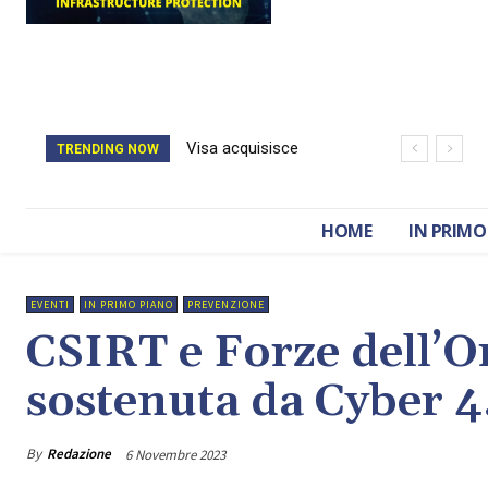
Visa acquisisce
Il catasto della
TRENDING NOW
BioCatch e accelera
Romania è stato
sulla cybersecurity
cancellato da un
HOME
IN PRIMO
finanziaria
attacco hacker
EVENTI
IN PRIMO PIANO
PREVENZIONE
CSIRT e Forze dell’O
sostenuta da Cyber 4
By
Redazione
6 Novembre 2023