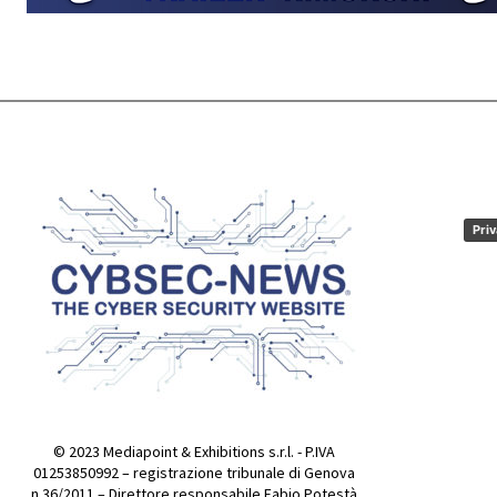
Priv
© 2023 Mediapoint & Exhibitions s.r.l. - P.IVA
01253850992 – registrazione tribunale di Genova
n.36/2011 – Direttore responsabile Fabio Potestà