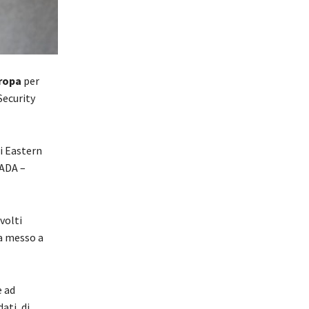
uropa
per
Security
ni Eastern
CADA –
volti
 ha messo a
e ad
dati, di