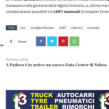
malaware e alla gestione delle digital forensics, e, ultimo m
collaborazione possibile tra
CERT nazionali
(Computer Emer
TAGS
Cert
Consiglio d'Europa
CSIRT
Cyber 4.0
Leonardo
Share
Previous article
A Padova è in arrivo un nuovo Data Center di Nehos