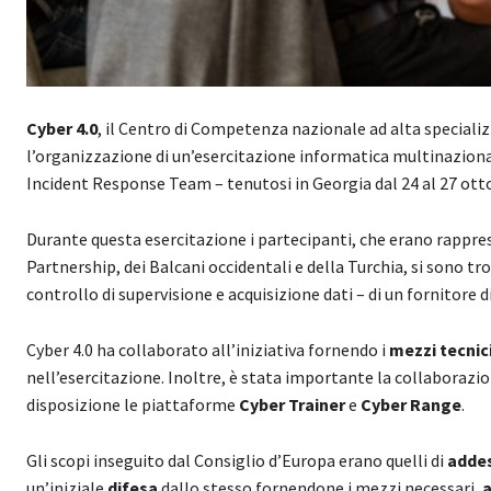
Cyber 4.0
, il Centro di Competenza nazionale ad alta specializ
l’organizzazione di un’esercitazione informatica multinaziona
Incident Response Team – tenutosi in Georgia dal 24 al 27 otto
Durante questa esercitazione i partecipanti, che erano rapprese
Partnership, dei Balcani occidentali e della Turchia, si sono tr
controllo di supervisione e acquisizione dati – di un fornitore di
Cyber 4.0 ha collaborato all’iniziativa fornendo i
mezzi tecnic
nell’esercitazione. Inoltre, è stata importante la collaborazi
disposizione le piattaforme
Cyber Trainer
e
Cyber Range
.
Gli scopi inseguito dal Consiglio d’Europa erano quelli di
adde
un’iniziale
difesa
dallo stesso fornendone i mezzi necessari,