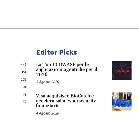
Editor Picks
La Top 10 OWASP per le
443
applicazioni agentiche per il
351
2026
136
5 Agosto 2026
101
79
Visa acquisisce BioCatch e
accelera sulla cybersecurity
72
finanziaria
4 Agosto 2026