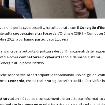
zazione per la cybersecurity, ha collaborato con il
Consiglio d’E
le sulla
cooperazione
tra Forze dell’Ordine e CSIRT – Computer 
bre 2023, a cui hanno partecipato 12 paesi.
ntanti delle autorità di polizia e dei CSIRT nazionali delle regio
ovati a dover
combattere
un
cyber attacco
ai danni dei sistemi S
 energia di un paese fittizio.
i
che sono serviti ai partecipanti e coordinando uno dei gruppi coin
one di
Leonardo
, che ha realizzato gli artefatti utili all’attività e
strare
ad un più rapido riconoscimento di un attacco informatico 
aumentare
le
conoscenze
relative a ricerca, raccolta ed analisi di 