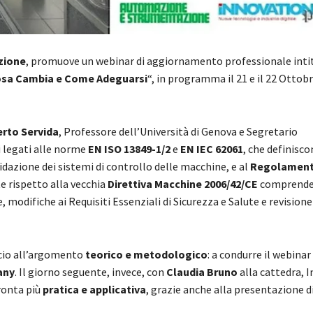
azione
, promuove un webinar di aggiornamento professionale inti
osa Cambia e Come Adeguarsi
“, in programma il 21 e il 22 Ottobr
erto Servida
, Professore dell’Università di Genova e Segretario
mi legati alle norme
EN ISO 13849-1/2
e
EN IEC 62061
, che definisco
idazione dei sistemi di controllo delle macchine, e al
Regolament
te rispetto alla vecchia
Direttiva Macchine 2006/42/CE
comprenden
e, modifiche ai Requisiti Essenziali di Sicurezza e Salute e revisione
ccio all’argomento
teorico e metodologico
: a condurre il webinar
any
. Il giorno seguente, invece, con
Claudia Bruno
alla cattedra, 
pronta più
pratica e applicativa
, grazie anche alla presentazione di