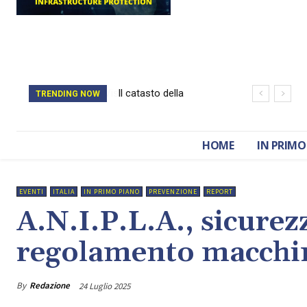
Il catasto della
TRENDING NOW
Romania è stato
cancellato da un
HOME
IN PRIMO
attacco hacker
EVENTI
ITALIA
IN PRIMO PIANO
PREVENZIONE
REPORT
A.N.I.P.L.A., sicure
regolamento macchin
By
Redazione
24 Luglio 2025