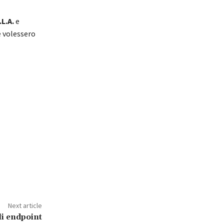
.L.A.
e
e volessero
Next article
li endpoint