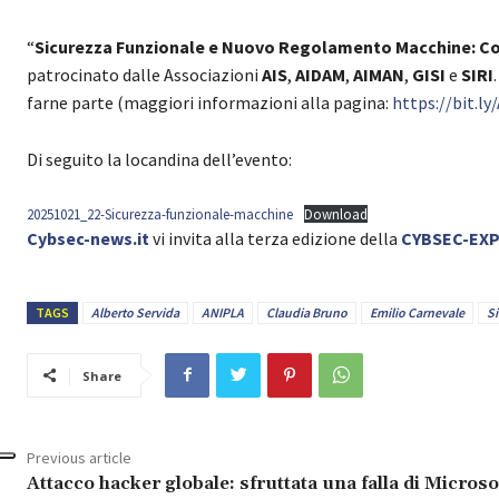
“
Sicurezza Funzionale e Nuovo Regolamento Macchine: C
patrocinato dalle Associazioni
AIS
,
AIDAM
,
AIMAN
,
GISI
e
SIRI
farne parte (maggiori informazioni alla pagina:
https://bit.l
Di seguito la locandina dell’evento:
20251021_22-Sicurezza-funzionale-macchine
Download
Cybsec-news.it
vi invita alla terza edizione della
CYBSEC-EX
TAGS
Alberto Servida
ANIPLA
Claudia Bruno
Emilio Carnevale
S
Share
Previous article
Attacco hacker globale: sfruttata una falla di Microso