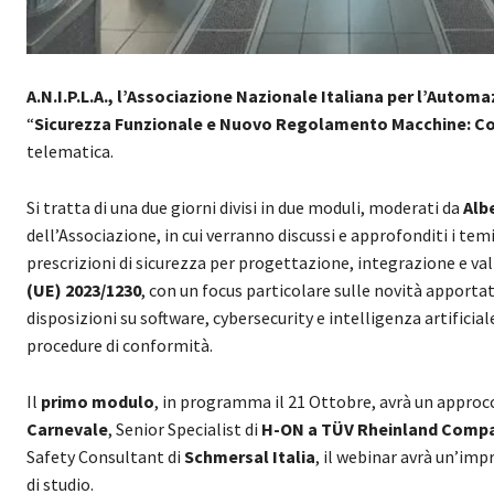
A.N.I.P.L.A., l’Associazione Nazionale Italiana per l’Autom
“
Sicurezza Funzionale e Nuovo Regolamento Macchine: C
telematica.
Si tratta di una due giorni divisi in due moduli, moderati da
Alb
dell’Associazione, in cui verranno discussi e approfonditi i te
prescrizioni di sicurezza per progettazione, integrazione e val
(UE) 2023/1230
, con un focus particolare sulle novità apporta
disposizioni su software, cybersecurity e intelligenza artificial
procedure di conformità.
Il
primo modulo
, in programma il 21 Ottobre, avrà un appro
Carnevale
, Senior Specialist di
H-ON a TÜV Rheinland Comp
Safety Consultant di
Schmersal Italia
, il webinar avrà un’im
di studio.