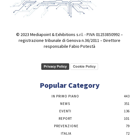
© 2023 Mediapoint & Exhibitions s.r.l. - P.IVA 01253850992 –
registrazione tribunale di Genova n.36/2011 – Direttore
responsabile Fabio Potestà
Privacy Policy
Cookie Policy
Popular Category
IN PRIMO PIANO
443
NEWS
351
EVENTI
136
REPORT
101
PREVENZIONE
79
ITALIA
72