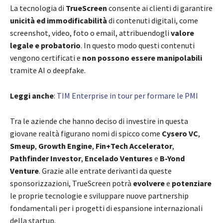
La tecnologia di
TrueScreen
consente ai clienti di garantire
unicità ed immodificabilità
di contenuti digitali, come
screenshot, video, foto o email, attribuendogli
valore
legale e probatorio
. In questo modo questi contenuti
vengono certificati e
non possono essere manipolabili
tramite AI o deepfake.
Leggi anche
:
TIM Enterprise in tour per formare le PMI
Tra le aziende che hanno deciso di investire in questa
giovane realtà figurano nomi di spicco come
Cysero VC
,
Smeup
,
Growth Engine
,
Fin+Tech Accelerator
,
Pathfinder Investor
,
Encelado Ventures
e
B-Yond
Venture
. Grazie alle entrate derivanti da queste
sponsorizzazioni, TrueScreen potrà
evolvere
e
potenziare
le proprie tecnologie e sviluppare nuove partnership
fondamentali per i progetti di espansione internazionali
della startup.