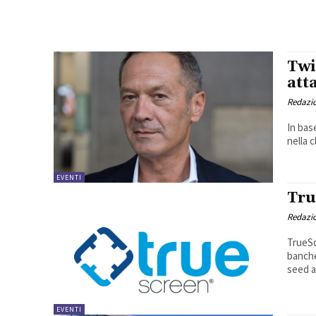
Twi
att
Redazi
In base
nella c
EVENTI
Tru
Redazi
TrueSc
banche
seed a 
EVENTI