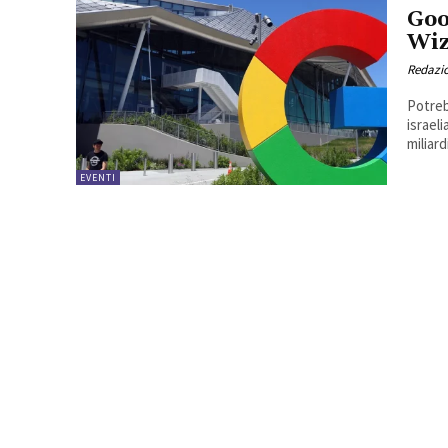
Goo
Wi
Redazi
Potreb
israeli
miliardi
EVENTI