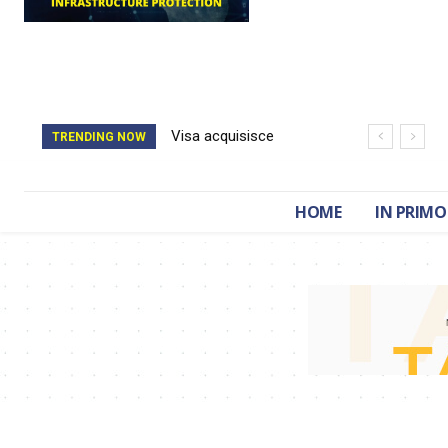
Visa acquisisce
TRENDING NOW
BioCatch e accelera
sulla cybersecurity
HOME
IN PRIMO
finanziaria