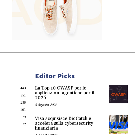
Editor Picks
La Top 10 OWASP per le
443
applicazioni agentiche per il
351
2026
136
5 Agosto 2026
101
79
Visa acquisisce BioCatch e
accelera sulla cybersecurity
72
finanziaria