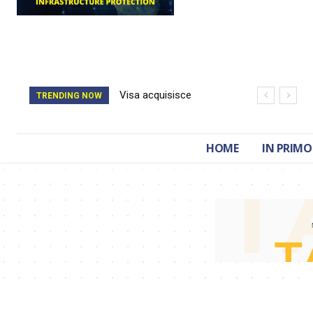
Visa acquisisce
Il catasto della
TRENDING NOW
BioCatch e accelera
Romania è stato
sulla cybersecurity
cancellato da un
HOME
IN PRIMO
finanziaria
attacco hacker