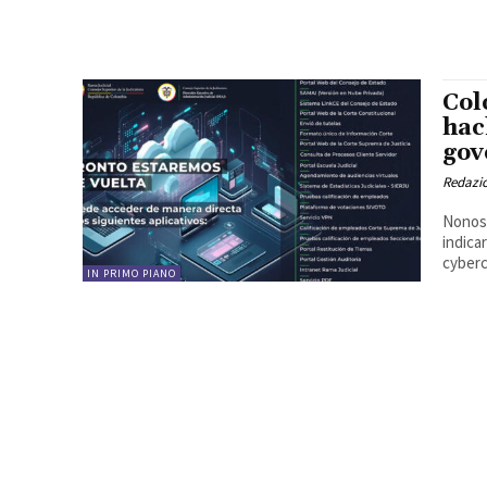
Col
hac
gov
Redazi
Nonost
indica
cyberc
IN PRIMO PIANO