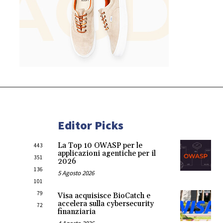
Editor Picks
La Top 10 OWASP per le
443
applicazioni agentiche per il
351
2026
136
5 Agosto 2026
101
79
Visa acquisisce BioCatch e
accelera sulla cybersecurity
72
finanziaria