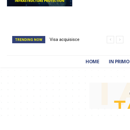
Visa acquisisce
TRENDING NOW
BioCatch e accelera
sulla cybersecurity
HOME
IN PRIMO
finanziaria