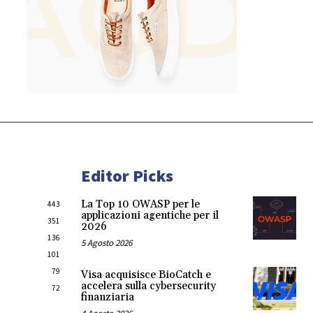
Editor Picks
La Top 10 OWASP per le
443
applicazioni agentiche per il
351
2026
136
5 Agosto 2026
101
79
Visa acquisisce BioCatch e
accelera sulla cybersecurity
72
finanziaria