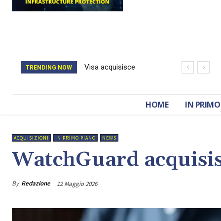
Visa acquisisce
Il catasto della
TRENDING NOW
BioCatch e accelera
Romania è stato
sulla cybersecurity
cancellato da un
HOME
IN PRIMO
finanziaria
attacco hacker
ACQUISIZIONI
IN PRIMO PIANO
NEWS
WatchGuard acquisis
By
Redazione
12 Maggio 2026