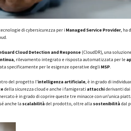
 tecnologie di cybersicurezza per i
Managed Service Provider
, ha 
oud.
hGuard Cloud Detection and Response
(CloudDR), una soluzione
ontinua
, rilevamento integrato e risposta automatizzata per le
ap
ta specificamente per le esigenze operative degli
MSP
.
ntro del progetto l’
intelligenza artificiale
, è in grado di individua
te
della sicurezza cloud e anche i famigerati
attacchi
derivanti da
ercato è in grado di coprire queste tre minacce con un’unica piat
 sé anche la
scalabilità
del prodotto, oltre alla
sostenibilità
dal p