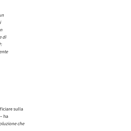
un
i
on
e di
:
mente
ficiare sulla
– ha
soluzione che