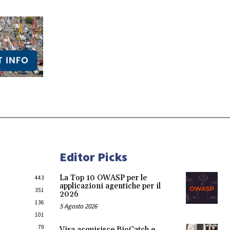
Editor Picks
La Top 10 OWASP per le
443
applicazioni agentiche per il
351
2026
136
5 Agosto 2026
101
79
Visa acquisisce BioCatch e