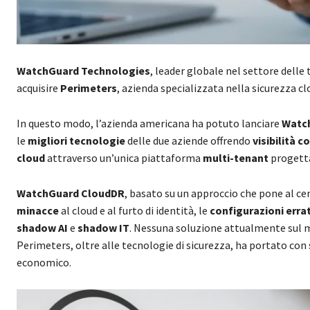
WatchGuard Technologies
, leader globale nel settore delle
acquisire
Perimeters
, azienda specializzata nella sicurezza cl
In questo modo, l’azienda americana ha potuto lanciare
Watc
le
migliori tecnologie
delle due aziende offrendo
visibilità c
cloud
attraverso un’unica piattaforma
multi-tenant
progetta
WatchGuard CloudDR
, basato su un approccio che pone al ce
minacce
al cloud e al furto di identità, le
configurazioni erra
shadow AI
e
shadow IT
. Nessuna soluzione attualmente sul m
Perimeters, oltre alle tecnologie di sicurezza, ha portato con
economico.