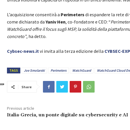
L’acquisizione consentirà a
Perimeters
di espandere la rete di
come dichiarato da
Yaniv Hen
, co-fondatore e CEO: “
Perimeters
WatchGuard offre il focus sugli MSP, la solidità della piattafor
concreto”
, ha detto.
Cybsec-news.it
vi invita alla terza edizione della
CYBSEC-EX
TAGS
Joe Smolarski
Perimeters
WatchGuard
WatchGuard Cloud De
Share
Previous article
Italia-Grecia, un ponte digitale su cybersecurity e AI