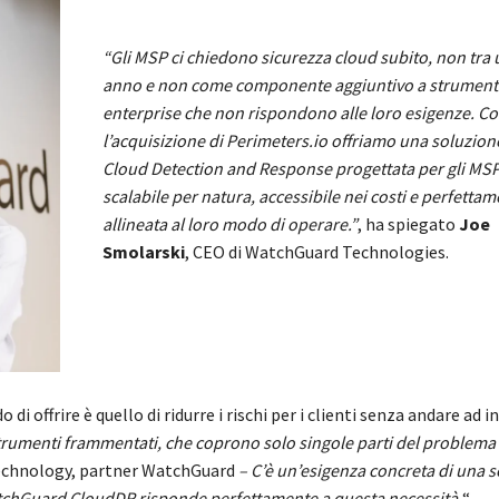
“Gli MSP ci chiedono sicurezza cloud subito, non tra 
anno e non come componente aggiuntivo a strument
enterprise che non rispondono alle loro esigenze. C
l’acquisizione di Perimeters.io offriamo una soluzion
Cloud Detection and Response progettata per gli MSP
scalabile per natura, accessibile nei costi e perfetta
allineata al loro modo di operare.”
, ha spiegato
Joe
Smolarski
, CEO di WatchGuard Technologies.
 offrire è quello di ridurre i rischi per i clienti senza andare ad in
strumenti frammentati, che coprono solo singole parti del problema
Technology, partner WatchGuard
– C’è un’esigenza concreta di una 
 WatchGuard CloudDR risponde perfettamente a questa necessità.
“