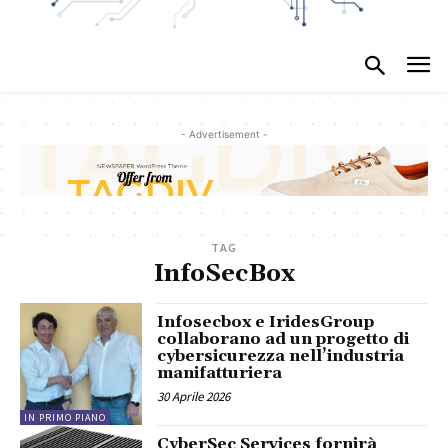
- Advertisement -
TAG
InfoSecBox
Infosecbox e IridesGroup
collaborano ad un progetto di
cybersicurezza nell’industria
manifatturiera
30 Aprile 2026
IN PRIMO PIANO
CyberSec Services fornirà