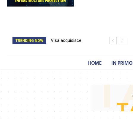
Visa acquisisce
TRENDING NOW
BioCatch e accelera
sulla cybersecurity
HOME
IN PRIMO
finanziaria