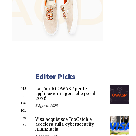
Editor Picks
La Top 10 OWASP per le
443
applicazioni agentiche per il
351
2026
136
5 Agosto 2026
101
79
Visa acquisisce BioCatch e
accelera sulla cybersecurity
72
finanziaria