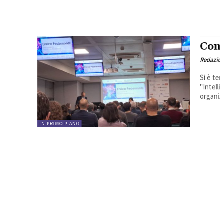
Con
Redazi
Si è t
"Intel
organi
IN PRIMO PIANO