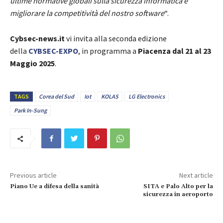
ultime normative globali sulla sicurezza informatica e
migliorare la competitività del nostro software
“.
Cybsec-news.it
vi invita alla seconda edizione
della
CYBSEC-EXPO
, in programma a
Piacenza dal 21 al 23
Maggio 2025
.
TAGS
Corea del Sud
Iot
KOLAS
LG Electronics
Park In-Sung
Previous article
Next article
Piano Ue a difesa della sanità
SITA e Palo Alto per la
sicurezza in aeroporto