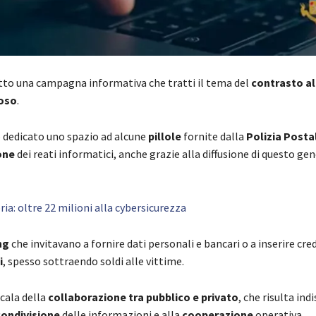
to una campagna informativa che tratti il tema del
contrasto all
loso
.
 dedicato uno spazio ad alcune
pillole
fornite dalla
Polizia Posta
ione
dei reati informatici, anche grazie alla diffusione di questo gen
a: oltre 22 milioni alla cybersicurezza
ng
che invitavano a fornire dati personali e bancari o a inserire cred
i
, spesso sottraendo soldi alle vittime.
cala della
collaborazione tra pubblico e privato
, che risulta ind
condivisione
delle informazioni e alla
cooperazione
operativa.