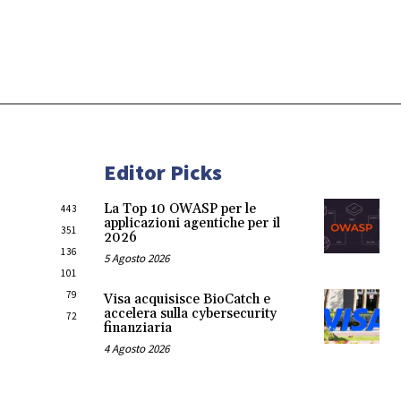
Editor Picks
La Top 10 OWASP per le
443
applicazioni agentiche per il
351
2026
136
5 Agosto 2026
101
79
Visa acquisisce BioCatch e
accelera sulla cybersecurity
72
finanziaria
4 Agosto 2026