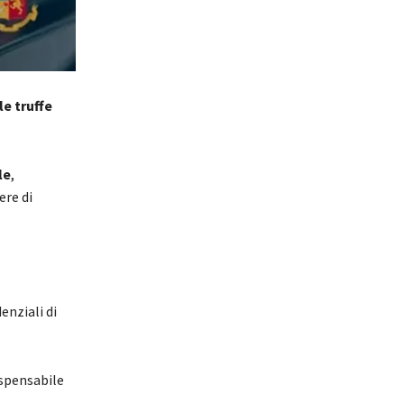
e truffe
le
,
ere di
enziali di
ispensabile