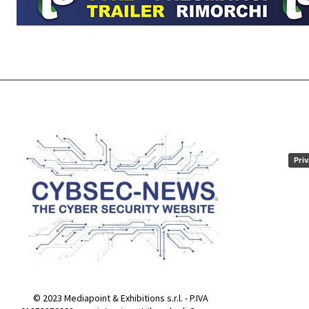
Priv
© 2023 Mediapoint & Exhibitions s.r.l. - P.IVA