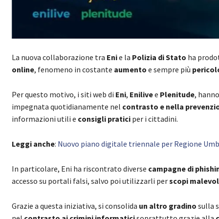
La nuova collaborazione tra
Eni
e la
Polizia di Stato
ha prodot
online
, fenomeno in costante
aumento
e sempre più
perico
Per questo motivo, i siti web di
Eni
,
Enilive
e
Plenitude
, hanno
impegnata quotidianamente nel
contrasto e nella prevenz
informazioni utili e
consigli pratici
per i cittadini.
Leggi anche
:
Nuovo piano digitale triennale per Regione Umbri
In particolare, Eni ha riscontrato diverse
campagne di phishi
accesso su portali falsi, salvo poi utilizzarli per
scopi malevol
Grazie a questa iniziativa, si consolida
un altro gradino
sulla s
nel
contrasto ai crimini informatici
soprattutto grazie alla