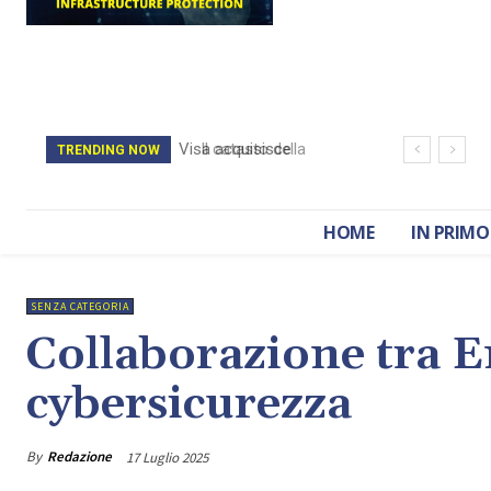
Il catasto della
TRENDING NOW
Romania è stato
cancellato da un
HOME
IN PRIMO
attacco hacker
SENZA CATEGORIA
Collaborazione tra En
cybersicurezza
By
Redazione
17 Luglio 2025