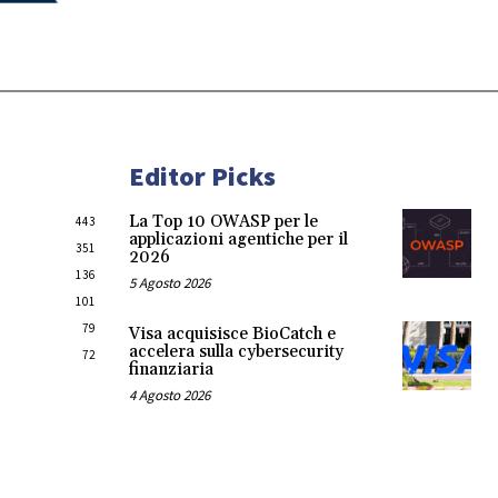
Editor Picks
La Top 10 OWASP per le
443
applicazioni agentiche per il
351
2026
136
5 Agosto 2026
101
79
Visa acquisisce BioCatch e
accelera sulla cybersecurity
72
finanziaria
4 Agosto 2026