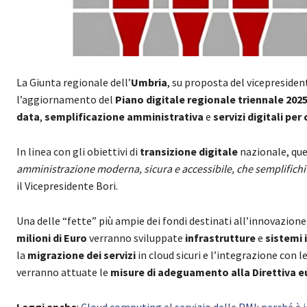
La Giunta regionale dell’
Umbria
, su proposta del vicepresiden
l’aggiornamento del
Piano digitale regionale triennale 202
data
,
semplificazione amministrativa
e
servizi digitali per 
In linea con gli obiettivi di
transizione digitale
nazionale, que
amministrazione moderna, sicura e accessibile, che semplifichi la vit
il Vicepresidente Bori.
Una delle “fette” più ampie dei fondi destinati all’innovazione
milioni di Euro
verranno sviluppate
infrastrutture
e
sistemi 
la
migrazione dei servizi
in cloud sicuri e l’integrazione con l
verranno attuate le
misure di adeguamento alla Direttiva 
Leggi anche
:
Cloud computing al servizio delle PMI: perché è