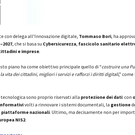
te con delega all’Innovazione digitale,
Tommaso Bori
, ha approv
5–2027
, che si basa su
Cybersicurezza
,
fascicolo sanitario elett
cittadini
e imprese
.
sto piano ha come obiettivo principale quello di “
costruire una Pu
a dei cittadini, migliori i servizi e rafforzi i diritti digitali
,” come
 tecnologica sono proprio riservati alla
protezione dei dati
: con
o
informativi
volti a rinnovare i sistemi documentali, la
gestione
d
e
piattaforme nazionali
. Ultimo, ma decisamente non per impor
europea NIS2
.
 importante