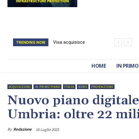
Visa acquisisce
Il catasto della
TRENDING NOW
BioCatch e accelera
Romania è stato
sulla cybersecurity
cancellato da un
HOME
IN PRIMO
finanziaria
attacco hacker
ACQUISIZIONI
IN PRIMO PIANO
ITALIA
NEWS
PREVENZIONE
Nuovo piano digitale
Umbria: oltre 22 mili
By
Redazione
16 Luglio 2025