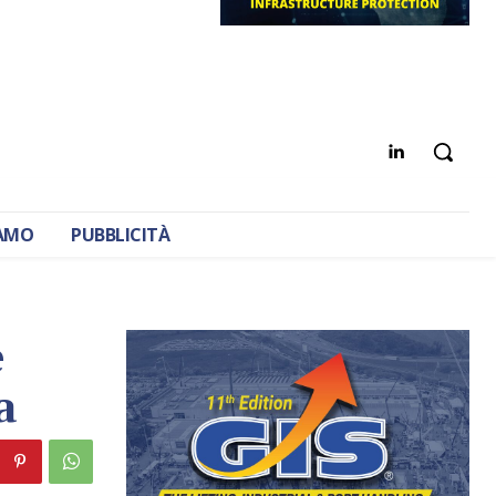
IAMO
PUBBLICITÀ
e
a