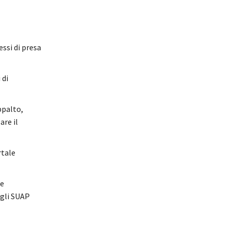
essi di presa
 di
ppalto,
re il
rtale
 e
egli SUAP