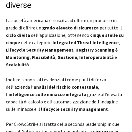
diverse
La società americana è riuscita ad offrire un prodotto in
grado di offrire un
grado elevato di sicurezza
per tutto il
ciclo di vita
dell’applicazione, ottenendo
cinque stelle su
cinque
nelle categorie
Integrated Threat Intelligence
,
Lifecycle Security Management
,
Registry Scanning
&
Monitoring
,
Flessibilità
,
Gestione
,
Interoperabilità
e
Scalabilità
.
Inoltre, sono stati evidenziati come punti di forza
dell’azienda l’
analisi del rischio contestuale
,
l’
intelligence sulle minacce integrata
grazie all’elevata
capacità di calcolo e all’automatizzazione dell’indagine
sulle minacce e il
lifecycle security management
.
Per CrowdStrike si tratta della seconda leadership in due
mesi all’interno di un report riguardante la
sicurezza in