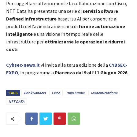
Per suggellare ulteriormente la collaborazione con Cisco,
NTT Data ha presentato una serie di
servizi Software
Defined Infrastructure
basati su AI per consentire ai
prodotti dell’azienda americana di
fornire automazione
intelligente
e una visione in tempo reale delle
infrastrutture per
ottimizzarne le operazioni e ridurre i
costi
.
Cybsec-news.it
vi invita alla terza edizione della
CYBSEC-
EXPO
, in programma a
Piacenza dal 9 all’11 Giugno 2026
.
TAGS
Brink Sanders
Cisco
Dilip Kumar
Modernizzazione
NTT DATA