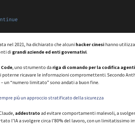
ta nel 2021, ha dichiarato che alcuni
hacker cinesi
hanno utilizzat
nti di
grandi aziende ed enti governativi
.
 Code
, uno strumento da
riga di comando per la codifica agent
po di poterne ricavare le informazioni compromettenti. Secondo Anth
e – un “numero limitato” sono andati a buon fine.
 sempre più un approccio stratificato della sicurezza
 Claude,
addestrato
ad evitare comportamenti malevoli, a svolger
ortato l’IA a svolgere circa l’80% del lavoro, con un limitatissimo 