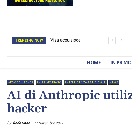
Visa acquisisce
Il catasto della
TRENDING NOW
BioCatch e accelera
Romania è stato
sulla cybersecurity
cancellato da un
HOME
IN PRIMO
finanziaria
attacco hacker
ATTACCO HACKER
IN PRIMO PIANO
INTELLIGENZA ARTIFICIALE
NEWS
AI di Anthropic utili
hacker
By
Redazione
17 Novembre 2025