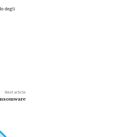
do degli
Next article
 ransomware