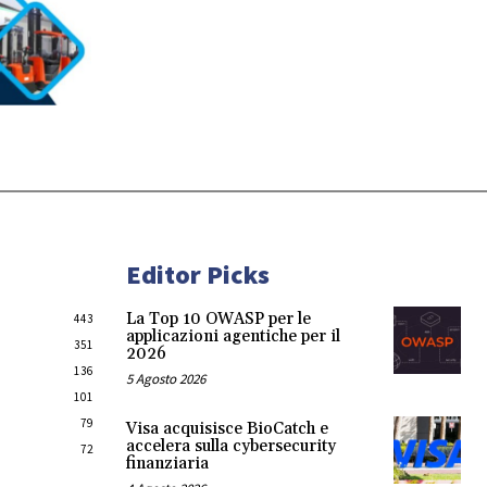
Editor Picks
La Top 10 OWASP per le
443
applicazioni agentiche per il
351
2026
136
5 Agosto 2026
101
79
Visa acquisisce BioCatch e
accelera sulla cybersecurity
72
finanziaria