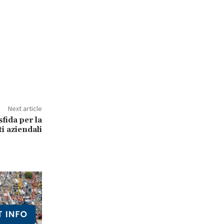
Next article
fida per la
ti aziendali