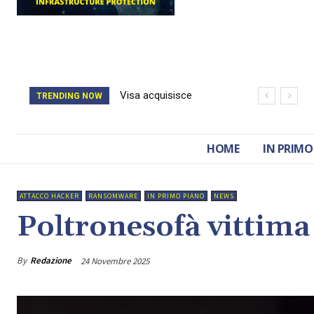
Visa acquisisce
TRENDING NOW
BioCatch e accelera
sulla cybersecurity
HOME
IN PRIMO
finanziaria
ATTACCO HACKER
RANSOMWARE
IN PRIMO PIANO
NEWS
Poltronesofà vittima
By
Redazione
24 Novembre 2025