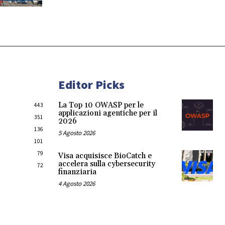
Editor Picks
La Top 10 OWASP per le
443
applicazioni agentiche per il
351
2026
136
5 Agosto 2026
101
79
Visa acquisisce BioCatch e
accelera sulla cybersecurity
72
finanziaria
4 Agosto 2026