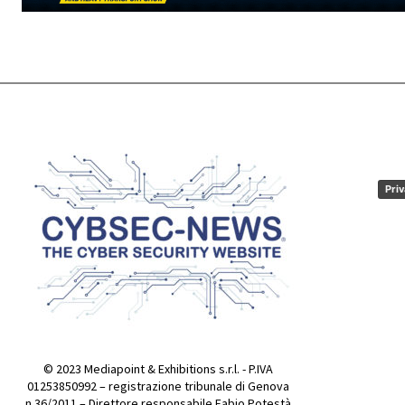
Priv
© 2023 Mediapoint & Exhibitions s.r.l. - P.IVA
01253850992 – registrazione tribunale di Genova
n.36/2011 – Direttore responsabile Fabio Potestà