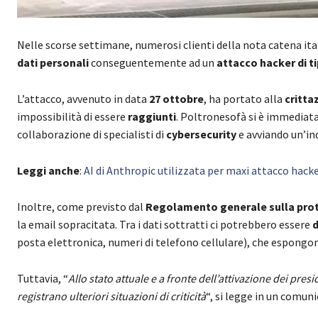
Nelle scorse settimane, numerosi clienti della nota catena it
dati personali
conseguentemente ad un
attacco hacker di 
L’attacco, avvenuto in data
27 ottobre
, ha portato alla
critta
impossibilità di essere
raggiunti
. Poltronesofà si è immediat
collaborazione di specialisti di
cybersecurity
e avviando un’in
Leggi anche
:
AI di Anthropic utilizzata per maxi attacco hack
Inoltre, come previsto dal
Regolamento generale sulla prot
la email sopracitata. Tra i dati sottratti ci potrebbero essere
d
posta elettronica, numeri di telefono cellulare), che espongo
Tuttavia, “
Allo stato attuale e a fronte dell’attivazione dei presi
registrano ulteriori situazioni di criticità
“, si legge in un comuni