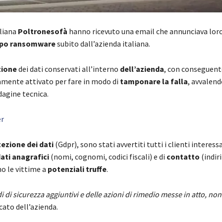
aliana
Poltronesofà
hanno ricevuto una email che annunciava loro
tipo ransomware
subito dall’azienda italiana.
zione
dei dati conservati all’interno
dell’azienda
, con conseguent
amente attivato per fare in modo di
tamponare la falla
, avvalend
dagine tecnica.
er
ezione dei dati
(Gdpr), sono stati avvertiti tutti i clienti interes
ati anagrafici
(nomi, cognomi, codici fiscali) e di
contatto
(indir
no le vittime a
potenziali truffe
.
di di sicurezza aggiuntivi e delle azioni di rimedio messe in atto, non
cato dell’azienda.