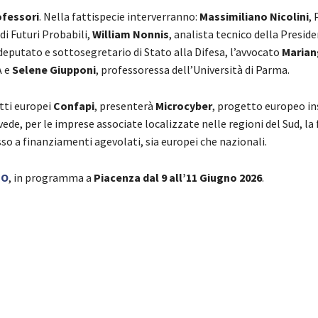
ofessori
. Nella fattispecie interverranno:
Massimiliano Nicolini
,
i Futuri Probabili,
William Nonnis
, analista tecnico della Presid
 deputato e sottosegretario di Stato alla Difesa, l’avvocato
Marian
A e
Selene Giupponi
, professoressa dell’Università di Parma.
tti europei
Confapi
, presenterà
Microcyber
, progetto europeo in
ede, per le imprese associate localizzate nelle regioni del Sud, la 
esso a finanziamenti agevolati, sia europei che nazionali.
PO
, in programma a
Piacenza dal 9 all’11 Giugno 2026
.