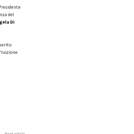
 Presidente
enza del
gela Di
serito
fruizione
Next article