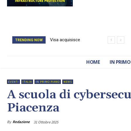
Visa acquisisce
Il catasto della
TRENDING NOW
BioCatch e accelera
Romania è stato
sulla cybersecurity
cancellato da un
HOME
IN PRIMO
finanziaria
attacco hacker
EVENTI
ITALIA
IN PRIMO PIANO
NEWS
A scuola di cybersec
Piacenza
By
Redazione
31 Ottobre 2025