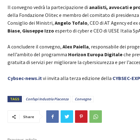
Il convegno vedrà la partecipazione di
analisti, avvocati e pr
della Fondazione Olitec e membro del comitato di presidenza d
Consiglio dei Ministri,
Angelo Tofalo
, CEO di AT Agency ed ex
Biase
,
Giuseppe Izzo
esperto di cyber e CEO di UESE Italia Sp
A concludere il convegno,
Alex Paiella
, responsabile dei proge
nell’ambito del programma
Horizon Europa Digitale
che prev
gratuita di servizi per migliorare la cybersicurezza e per l’acc
Cybsec-news.it
vi invita alla terza edizione della
CYBSEC-EX
TAGS
Confapi Industria Piacenza
Convegno
Share
Previous article