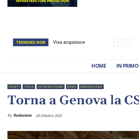
Visa acquisisce
Il catasto della
TRENDING NOW
BioCatch e accelera
Romania è stato
sulla cybersecurity
cancellato da un
HOME
IN PRIMO
finanziaria
attacco hacker
EVENTI
ITALIA
IN PRIMO PIANO
NEWS
PREVENZIONE
Torna a Genova la C
By
Redazione
28 Ottobre 2025