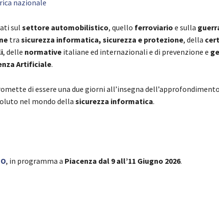
rica nazionale
ati sul
settore automobilistico
, quello
ferroviario
e sulla
guerr
one
tra
sicurezza informatica, sicurezza e protezione
, della
cer
i
, delle
normative
italiane ed internazionali e di prevenzione e
ge
enza Artificiale
.
omette di essere una due giorni all’insegna dell’approfondimento
soluto nel mondo della
sicurezza informatica
.
PO
, in programma a
Piacenza dal 9 all’11 Giugno 2026
.