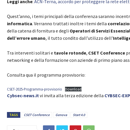
Leggi anche
:
ACN-Terna, accordo per proteggere la rete elett
Quest’anno, i temi principali della conferenza saranno incentr
informatica
. Verranno trattati inoltre i temi della
correlazi
della catena di fornitura e degli
Operatori di Servizi Essenzial
dell’errore umano
, il tutto condito dall’utilizzo dell’
Intellig
Tra interventi solitari e
tavole rotonde
,
CSET Conference
pr
networking e della formazione con aziende di primo piano as
Consulta qua il programma provvisorio:
CSET-2025-Programma-provvisorio
Download
Cybsec-news.it
vi invita alla terza edizione della
CYBSEC-EX
TAGS
CSET Conference
Genova
Start 4.0