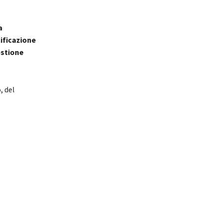
a
tificazione
stione
, del