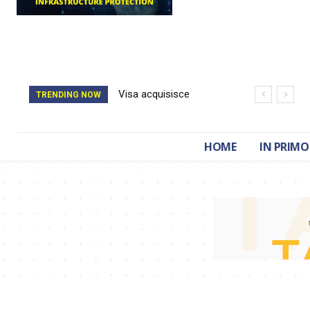
Visa acquisisce
Il catasto della
TRENDING NOW
BioCatch e accelera
Romania è stato
sulla cybersecurity
cancellato da un
HOME
IN PRIMO
finanziaria
attacco hacker