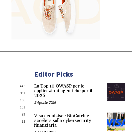
Editor Picks
La Top 10 OWASP per le
443
applicazioni agentiche per il
351
2026
136
5 Agosto 2026
101
79
Visa acquisisce BioCatch e
accelera sulla cybersecurity
72
finanziaria