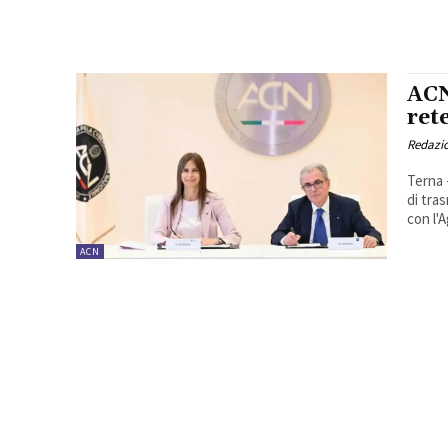
ACN
ret
Redazi
Terna 
di tra
con l'
ACN