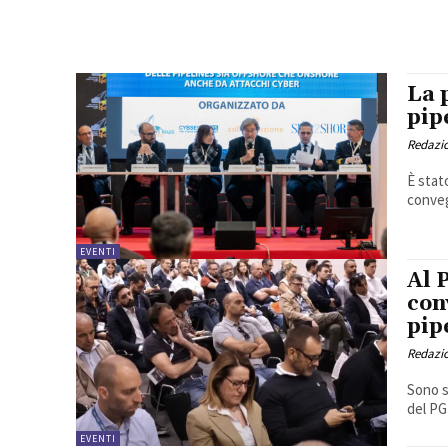
La 
pip
Redazi
È stat
conveg
EVENTI
Al 
con
pip
Redazi
Sono s
del PG
EVENTI