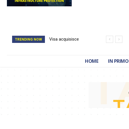
Visa acquisisce
TRENDING NOW
BioCatch e accelera
sulla cybersecurity
HOME
IN PRIMO
finanziaria