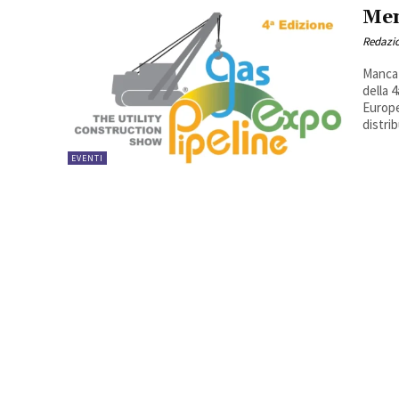
Men
Redazi
Manca 
della 
Europe
distrib
EVENTI