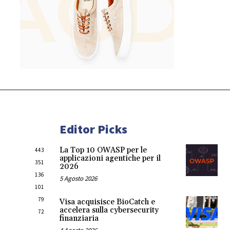
Editor Picks
La Top 10 OWASP per le
443
applicazioni agentiche per il
351
2026
136
5 Agosto 2026
101
79
Visa acquisisce BioCatch e
accelera sulla cybersecurity
72
finanziaria