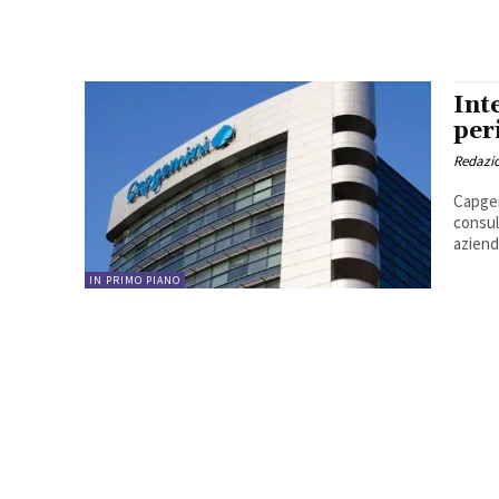
Int
per
Redazi
Capgem
consul
aziend
IN PRIMO PIANO