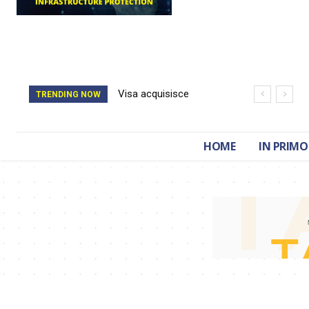
Visa acquisisce
Il catasto della
TRENDING NOW
BioCatch e accelera
Romania è stato
sulla cybersecurity
cancellato da un
HOME
IN PRIMO
finanziaria
attacco hacker