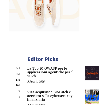
Editor Picks
La Top 10 OWASP per le
443
applicazioni agentiche per il
351
2026
136
5 Agosto 2026
101
79
Visa acquisisce BioCatch e
accelera sulla cybersecurity
72
finanziaria