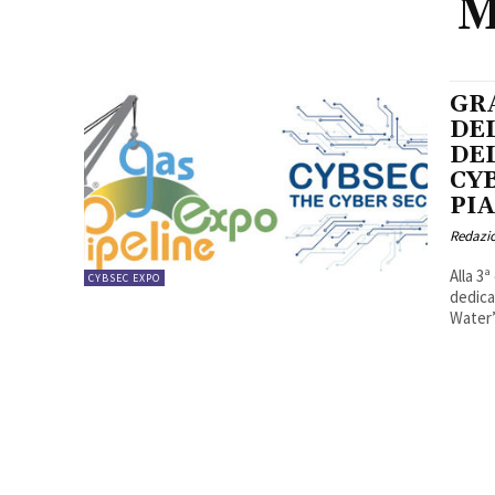
M
GRA
DEL
DE
CY
PIA
Redazi
Alla 3
CYBSEC EXPO
dedica
Water”