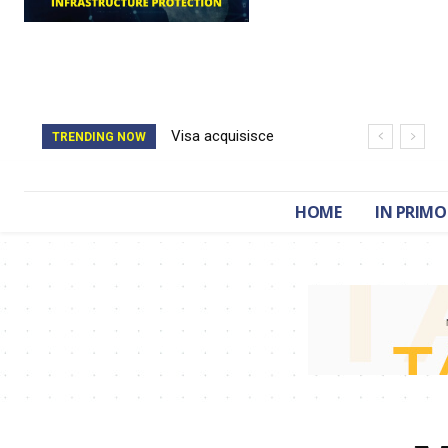
Visa acquisisce
TRENDING NOW
BioCatch e accelera
sulla cybersecurity
HOME
IN PRIMO
finanziaria