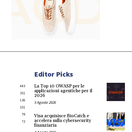
Editor Picks
La Top 10 OWASP per le
443
applicazioni agentiche per il
351
2026
136
5 Agosto 2026
101
79
Visa acquisisce BioCatch e
accelera sulla cybersecurity
72
finanziaria