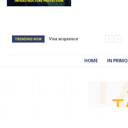
Visa acquisisce
TRENDING NOW
BioCatch e accelera
sulla cybersecurity
HOME
IN PRIMO
finanziaria