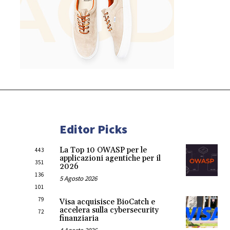
Editor Picks
La Top 10 OWASP per le
443
applicazioni agentiche per il
351
2026
136
5 Agosto 2026
101
79
Visa acquisisce BioCatch e
accelera sulla cybersecurity
72
finanziaria