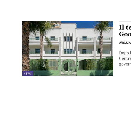
Il 
Goo
Redazi
Dopo D
Centre
govern
NEWS