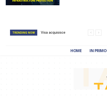
Visa acquisisce
TRENDING NOW
BioCatch e accelera
sulla cybersecurity
HOME
IN PRIMO
finanziaria