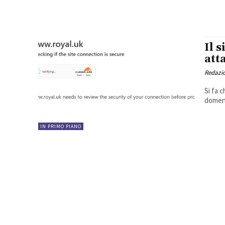
Il 
att
Redazi
Si fa 
domeni
IN PRIMO PIANO