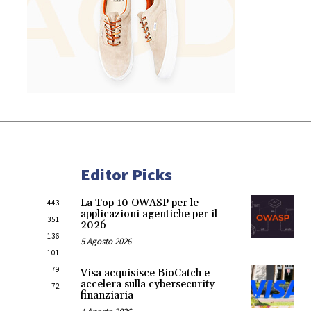
Editor Picks
La Top 10 OWASP per le
443
applicazioni agentiche per il
351
2026
136
5 Agosto 2026
101
79
Visa acquisisce BioCatch e
accelera sulla cybersecurity
72
finanziaria