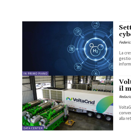
Set
cyb
Federic
La cre
gestio
inform
IN PRIMO PIANO
Vol
il 
Redazi
VoltaG
conven
alla re
DATA CENTER