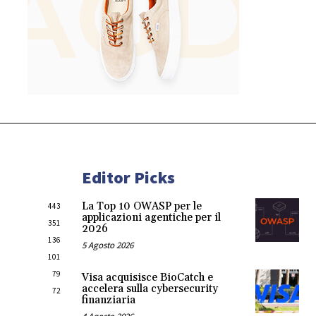
Editor Picks
La Top 10 OWASP per le
443
applicazioni agentiche per il
351
2026
136
5 Agosto 2026
101
79
Visa acquisisce BioCatch e
accelera sulla cybersecurity
72
finanziaria