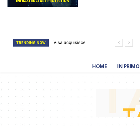
Visa acquisisce
TRENDING NOW
BioCatch e accelera
sulla cybersecurity
HOME
IN PRIMO
finanziaria