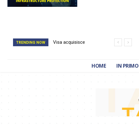
Visa acquisisce
Il catasto della
TRENDING NOW
BioCatch e accelera
Romania è stato
sulla cybersecurity
cancellato da un
HOME
IN PRIMO
finanziaria
attacco hacker