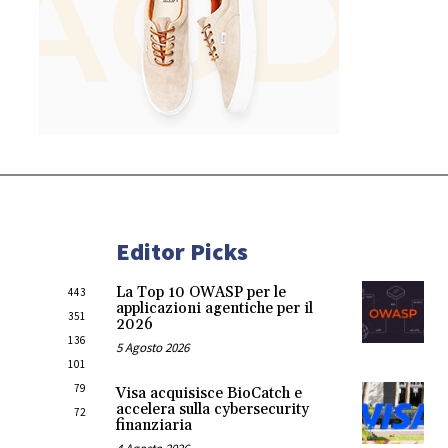
Editor Picks
La Top 10 OWASP per le
443
applicazioni agentiche per il
351
2026
136
5 Agosto 2026
101
79
Visa acquisisce BioCatch e
accelera sulla cybersecurity
72
finanziaria