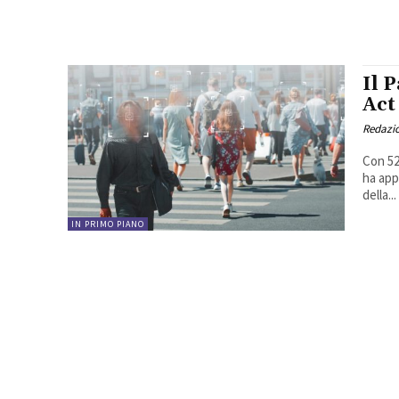
Il 
Act
Redazi
Con 52
ha app
della...
IN PRIMO PIANO