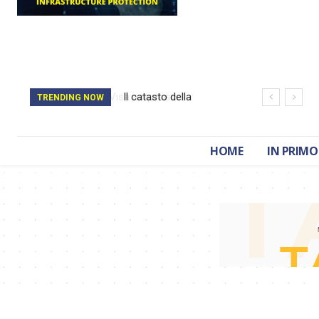
Il catasto della
TRENDING NOW
Romania è stato
cancellato da un
HOME
IN PRIMO
attacco hacker