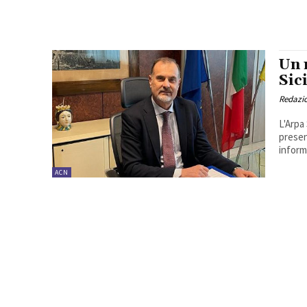
Un 
Sic
Redazi
L'Arpa
presen
informa
ACN