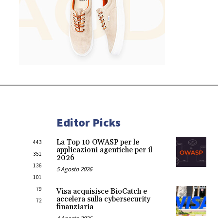
Editor Picks
La Top 10 OWASP per le
443
applicazioni agentiche per il
351
2026
136
5 Agosto 2026
101
79
Visa acquisisce BioCatch e
accelera sulla cybersecurity
72
finanziaria