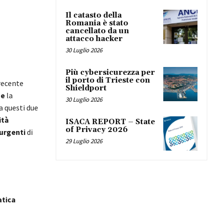
Il catasto della
Romania è stato
cancellato da un
attacco hacker
30 Luglio 2026
Più cybersicurezza per
il porto di Trieste con
 recente
Shieldport
 e
la
30 Luglio 2026
ra questi due
ità
ISACA REPORT – State
of Privacy 2026
 urgenti
di
29 Luglio 2026
atica