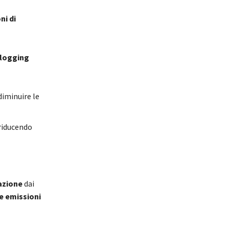
ni di
 logging
diminuire le
 riducendo
azione
dai
e emissioni