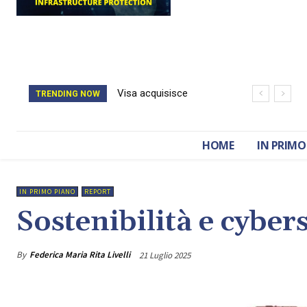
Il catasto della
TRENDING NOW
Romania è stato
cancellato da un
HOME
IN PRIMO
attacco hacker
IN PRIMO PIANO
REPORT
Sostenibilità e cybers
By
Federica Maria Rita Livelli
21 Luglio 2025