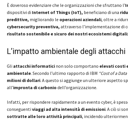
È doveroso evidenziare che le organizzazioni che sfruttano l’
I
dispositivi di
Internet of Things (IoT),
beneficiano di una
rid
predittive,
migliorando le
operazioni aziendali
, oltre a ridurr
cybersecurity preventiva,
attraverso l’implementazione di co
risultato sostenibile e sicuro dei nostri ecosistemi digitali
L’impatto ambientale degli attacchi 
Gli
attacchi informatici
non solo comportano
elevati costi
ambientale
. Secondo l’ultimo rapporto di IBM
“Cost of a Data
milioni di dollari
. A questo si aggiunge un ulteriore aspetto s
all’
impronta di carbonio
dell’organizzazione.
Infatti, per rispondere rapidamente a un evento cyber, è spes
conseguenti
viaggi ad alta intensità di emissioni
. A ciò si s
sottratte alle loro attività principali
, incidendo ulteriorment