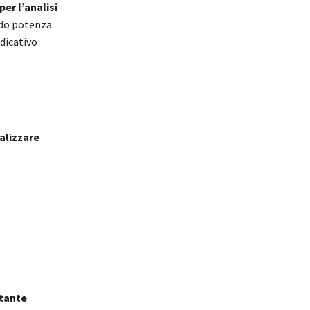
er l’analisi
endo potenza
ndicativo
alizzare
tante