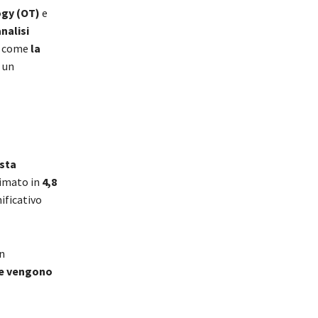
ogy (OT)
e
nalisi
ce come
la
 un
ista
imato in
4,8
ificativo
on
se vengono