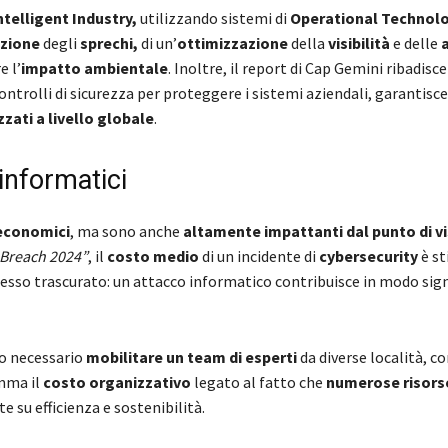
ntelligent Industry,
utilizzando sistemi di
Operational Technol
uzione
degli
sprechi,
di un’
ottimizzazione
della
visibilità
e delle
a
e l’
impatto ambientale
. Inoltre, il report di Cap Gemini ribadis
ntrolli di sicurezza per proteggere i sistemi aziendali, garantisce
zzati a livello globale
.
informatici
 economici
, ma sono anche
altamente impattanti dal punto di v
 Breach 2024”
, il
costo medio
di un incidente di
cybersecurity
è st
pesso trascurato: un attacco informatico contribuisce in modo sign
so necessario
mobilitare un team di esperti
da diverse località, c
omma il
costo organizzativo
legato al fatto che
numerose risor
e su efficienza e sostenibilità.