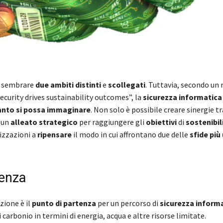
ro sembrare
due ambiti distinti
e
scollegati
. Tuttavia, secondo un
curity drives sustainability outcomes”, la
sicurezza informatica
uanto si possa immaginare
. Non solo è possibile creare sinergie t
 un
alleato strategico
per raggiungere gli
obiettivi
di
sostenibil
izzazioni a
ripensare
il modo in cui affrontano due delle
sfide più
tenza
zione è il
punto di partenza
per un percorso di
sicurezza inform
carbonio in termini di energia, acqua e altre risorse limitate.