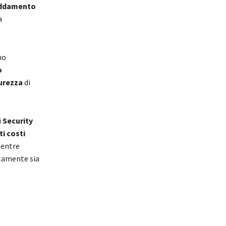
eddamento
a
no
o
curezza
di
i
Security
ti
costi
Mentre
tamente sia