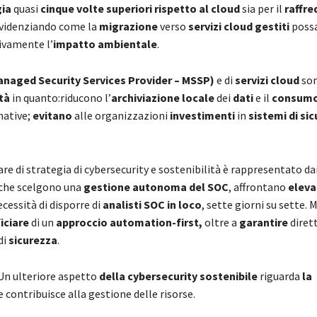
gia
quasi
cinque volte superiori rispetto al cloud
sia per il
raffr
videnziando come la
migrazione
verso
servizi cloud gestiti
poss
tivamente l’
impatto ambientale
.
 (Managed Security Services Provider – MSSP)
e di
servizi cloud
so
ità
in quanto:riducono l’
archiviazione locale
dei
dati
e il
consum
native;
evitano
alle organizzazioni
investimenti
in
sistemi di si
are di strategia di cybersecurity e sostenibilità è rappresentato da
i che scelgono una
gestione autonoma del SOC
, affrontano
eleva
necessità di disporre di
analisti SOC in loco
, sette giorni su sette. 
iciare
di un
approccio automation-first,
oltre a
garantire
diret
di
sicurezza
.
Un ulteriore aspetto
della cybersecurity sostenibile
riguarda
la
he contribuisce alla gestione delle risorse.