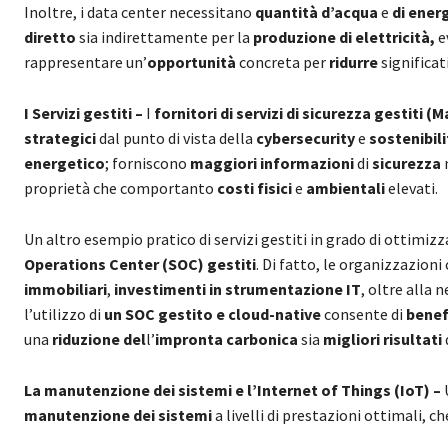
Inoltre, i data center necessitano
quantità d’acqua
e
di ener
diretto
sia indirettamente per la
produzione di elettricità,
e
rappresentare un’
opportunità
concreta per
ridurre
significa
I Servizi gestiti –
I
fornitori di servizi di sicurezza gestiti
strategici
dal punto di vista della
cybersecurity
e
sostenibil
energetico
; forniscono
maggiori informazioni
di
sicurezza
proprietà che comportanto
costi fisici
e
ambientali
elevati.
Un altro esempio pratico di servizi gestiti in grado di ottimizz
Operations Center (SOC) gestiti
. Di fatto, le organizzazion
immobiliari
,
investimenti in strumentazione
IT
, oltre alla 
l’utilizzo di
un SOC gestito e cloud-native
consente di
benef
una
riduzione del
l’
impronta carbonica
sia
migliori risultati
La manutenzione dei sistemi e l’Internet of Things (IoT) –
manutenzione dei sistemi
a livelli di prestazioni ottimali, c