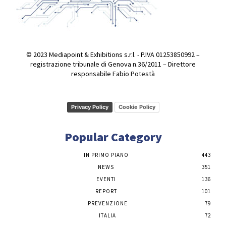
© 2023 Mediapoint & Exhibitions s.r.l. - P.IVA 01253850992 –
registrazione tribunale di Genova n.36/2011 – Direttore
responsabile Fabio Potestà
Privacy Policy
Cookie Policy
Popular Category
IN PRIMO PIANO
443
NEWS
351
EVENTI
136
REPORT
101
PREVENZIONE
79
ITALIA
72