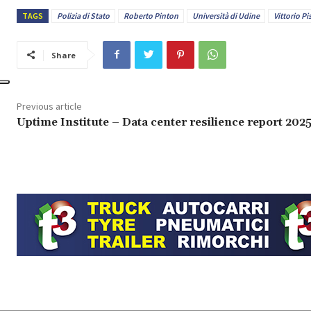
TAGS
Polizia di Stato
Roberto Pinton
Università di Udine
Vittorio Pi
Share
Previous article
Uptime Institute – Data center resilience report 202