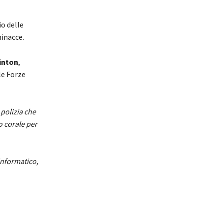
o delle
minacce.
inton
,
le Forze
polizia che
o corale per
informatico,