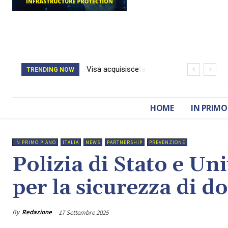
Il catasto della
TRENDING NOW
Romania è stato
cancellato da un
HOME
IN PRIMO
attacco hacker
IN PRIMO PIANO
ITALIA
NEWS
PARTNERSHIP
PREVENZIONE
Polizia di Stato e Un
per la sicurezza di 
By
Redazione
17 Settembre 2025