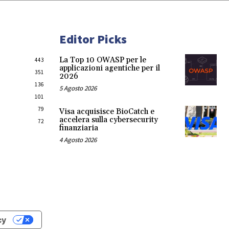
Editor Picks
La Top 10 OWASP per le
443
applicazioni agentiche per il
351
2026
136
5 Agosto 2026
101
79
Visa acquisisce BioCatch e
accelera sulla cybersecurity
72
finanziaria
4 Agosto 2026
cy