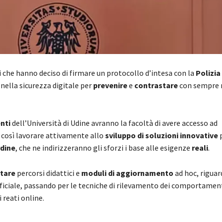
ti che hanno deciso di firmare un protocollo d’intesa con la
Polizia
nella sicurezza digitale per
prevenire
e
contrastare
con sempre
nti
dell’Università di Udine avranno la facoltà di avere accesso ad
 così lavorare attivamente allo
sviluppo di soluzioni innovative
p
rdine
, che ne indirizzeranno gli sforzi i base alle esigenze
reali
.
ttare
percorsi didattici e
moduli di aggiornamento
ad hoc, riguar
artificiale, passando per le tecniche di rilevamento dei comportame
 reati online.