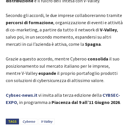
distribuzione
è il fulcro dell’intesa con V-Valley.
Secondo gli accordi, le due imprese collaboreranno tramite
percorsi di formazione
, organizzazione di eventi e attività
di co-marketing, a partire da tutto il network di
V-Valley
,
salvo poi, in un secondo momento, espandersi su altri
mercati in cui l’azienda è attiva, come la
Spagna
.
Grazie a questo accordo, mentre Cyberoo
consolida
il suo
posizionamento sul mercato italiano per le imprese,
mentre V-Valley
espande
il proprio portafoglio prodotti
con soluzioni di cybersicurezza di altissimo valore.
Cybsec-news.it
vi invita alla terza edizione della
CYBSEC-
EXPO
, in programma a
Piacenza dal 9 all’11 Giugno 2026
.
TAGS
Cyberoo
V-Valley