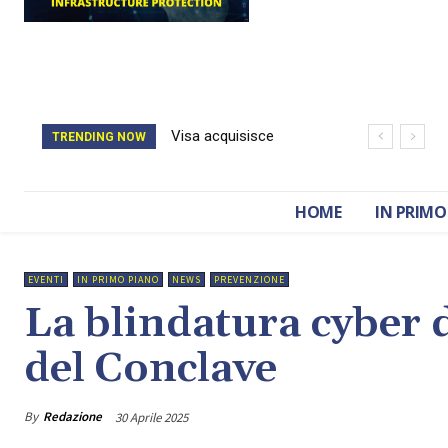
Visa acquisisce
Il catasto della
TRENDING NOW
BioCatch e accelera
Romania è stato
sulla cybersecurity
cancellato da un
HOME
IN PRIMO
finanziaria
attacco hacker
EVENTI
IN PRIMO PIANO
NEWS
PREVENZIONE
La blindatura cyber 
del Conclave
By
Redazione
30 Aprile 2025