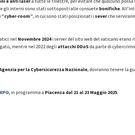
oni e anti laser
a tutte le finestre, per evitare che qualcuno possa 
e gli interni sono stati sottoposti alle consuete
bonifiche
. All’in
i
“cyber-room”
, in cui sono stati posizionati i
sever
che serviran
tici: nel
Novembre 2024
i server del sito web del vaticano erano r
ngato, mentre nel 2022 degli
attacchi DDoS
da parte di cybercrimin
Agenzia per la Cybersicurezza Nazionale
, dovranno tenere la gu
EXPO
, in programma a
Piacenza dal 21 al 23 Maggio 2025
.