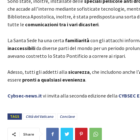
Sono state, inoltre, installate delle
speciali pellicole anti dr
che accade all’interno mediante sofisticate tecnologie, mentr
Biblioteca Apostolica, inoltre, è stata predisposta una sorta d
tutte le
comunicazioni tra i vari dicasteri
.
La Santa Sede ha una certa
familiarità
con gli attacchi informa
inaccessibili
da diverse parti del mondo per un periodo prolu
avevano costretto lo Stato Pontificio a correre ai ripari.
Adesso, tutti gli addetti alla
sicurezza
, che includono anche l’
essere
pronti a qualsiasi evenienza
.
Cybsec-news.it
vi invita alla seconda edizione della
CYBSEC 
TAGS
Città del Vaticano
Conclave
Share