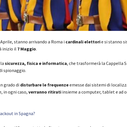
 Aprile, stanno arrivando a Roma i
cardinali elettori
e si stanno 
 inizio il
7 Maggio
.
la
sicurezza, fisica e informatica
, che trasformerà la Cappella S
di spionaggio.
 in grado di
disturbare le frequenze
emesse dai sistemi di localiz
e, in ogni caso,
verranno ritirati
insieme a computer, tablet e ad o
blackout in Spagna?