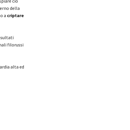
spiare ciò
terno della
no a
criptare
isultati
ali filorussi
ardia alta ed