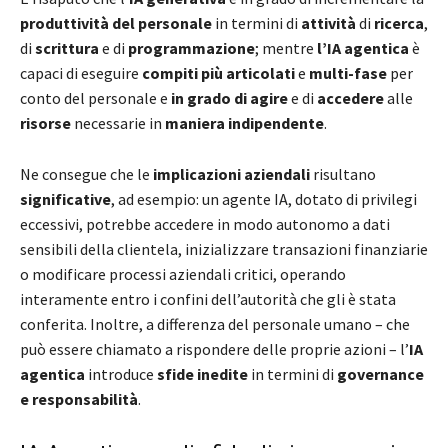
produttività del personale
in termini di
attività
di
ricerca
,
di
scrittura
e di
programmazione
; mentre
l’IA agentica
è
capaci di eseguire
compiti più articolati
e
multi-fase
per
conto del personale e
in grado di agire
e di
accedere
alle
risorse
necessarie in
maniera indipendente
.
Ne consegue che le
implicazioni aziendali
risultano
significative
, ad esempio: un agente IA, dotato di privilegi
eccessivi, potrebbe accedere in modo autonomo a dati
sensibili della clientela, inizializzare transazioni finanziarie
o modificare processi aziendali critici, operando
interamente entro i confini dell’autorità che gli è stata
conferita. Inoltre, a differenza del personale umano – che
può essere chiamato a rispondere delle proprie azioni – l’
IA
agentica
introduce
sfide inedite
in termini di
governance
e responsabilità
.