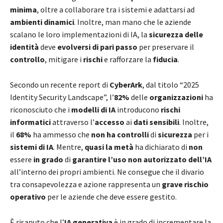
minima
, oltre a collaborare tra i sistemi e adattarsi ad
ambienti dinamici
. Inoltre, man mano che le aziende
scalano le loro implementazioni di IA, la
sicurezza delle
identità
deve
evolversi di pari passo
per preservare il
controllo
, mitigare i
rischi
e rafforzare la
fiducia
.
Secondo un recente report di
CyberArk
, dal titolo “2025
Identity Security Landscape”, l’
82%
delle
organizzazioni
ha
riconosciuto che i
modelli di IA
introducono
rischi
informatici
attraverso l’
accesso
ai
dati sensibili
. Inoltre,
il
68%
ha ammesso che
non ha controlli
di
sicurezza
per i
sistemi di IA
. Mentre,
quasi la metà
ha dichiarato di
non
essere
in grado
di
garantire l’uso non autorizzato dell’IA
all’interno dei propri ambienti. Ne consegue che il divario
tra consapevolezza e azione rappresenta un
grave rischio
operativo
per le aziende che deve essere gestito.
È risaputo che l’
IA generativa
è in grado di incrementare la