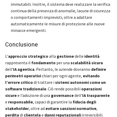
immutabili. Inoltre, il sistema deve realizzare la verifica
continua della presenza di anomalie, lacune di sicurezza
o comportamenti imprevisti, oltre a adattare
automaticamente le misure di protezione alle nuove
minacce emergenti.
Conclusione
L’
approccio strategico
alla
gestione
delle
identità
rappresenta il
fondamento
per una
scalabilità sicura
dell’
IA agentica
. Pertanto, le aziende dovranno
definire
perimetri operativi
chiari per ogni agente,
evitando
l’errore critico
di trattare i
sistemi autonomi
come un
software tradizionale
. Ciò rende possibili
operazioni
sicure
e l’adozione di una
governance
dell’
IA
trasparente
e
responsabile
, capaci di garantire la
fiducia degli
stakeholder
, oltre ad
evitare sanzioni normative
,
perdita
di
clientela
e
danni reputazionali
irreversibili.