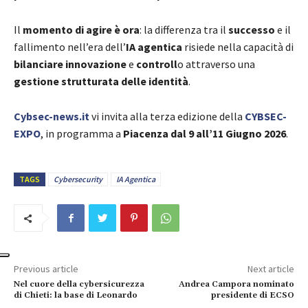
Il
momento di agire è ora
: la differenza tra il
successo
e il
fallimento nell’era dell’
IA agentica
risiede nella capacità di
bilanciare innovazione
e
controll
o attraverso una
gestione strutturata delle identità
.
Cybsec-news.it
vi invita alla terza edizione della
CYBSEC-
EXPO
, in programma a
Piacenza dal 9 all’11 Giugno 2026
.
TAGS
Cybersecurity
IA Agentica
Previous article
Next article
Nel cuore della cybersicurezza
Andrea Campora nominato
di Chieti: la base di Leonardo
presidente di ECSO