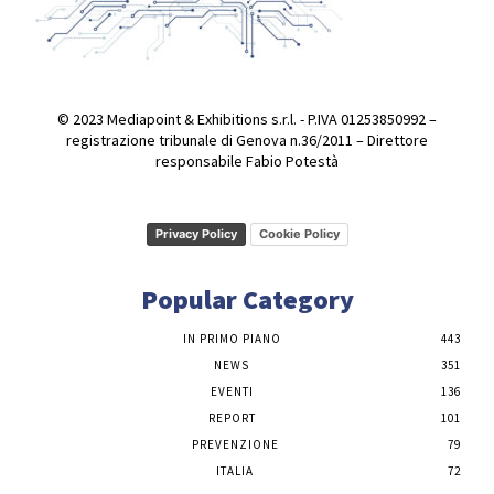
© 2023 Mediapoint & Exhibitions s.r.l. - P.IVA 01253850992 –
registrazione tribunale di Genova n.36/2011 – Direttore
responsabile Fabio Potestà
Privacy Policy
Cookie Policy
Popular Category
IN PRIMO PIANO
443
NEWS
351
EVENTI
136
REPORT
101
PREVENZIONE
79
ITALIA
72