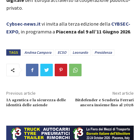
digitale
dell’Europa attraverso la cooperazione pubblico-
privato.
Cybsec-news.it
vi invita alla terza edizione della
CYBSEC-
EXPO
, in programma a
Piacenza dal 9 all’11 Giugno 2026
.
TAGS
Andrea Campora
ECSO
Leonardo
Presidenza
Previous article
Next article
IA agentica e la sicurezza delle
Bitdefender e Scuderia Ferrari
identità delle aziende
ancora insieme fino al 2028