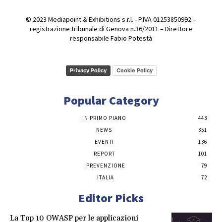
© 2023 Mediapoint & Exhibitions s.r.l. - P.IVA 01253850992 –
registrazione tribunale di Genova n.36/2011 – Direttore
responsabile Fabio Potestà
Privacy Policy
Cookie Policy
Popular Category
IN PRIMO PIANO
443
NEWS
351
EVENTI
136
REPORT
101
PREVENZIONE
79
ITALIA
72
Editor Picks
La Top 10 OWASP per le applicazioni