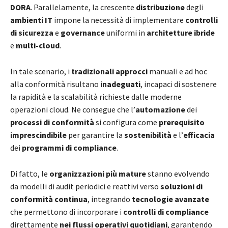
DORA
. Parallelamente, la crescente
distribuzione
degli
ambienti IT
impone la necessità di implementare
controlli
di sicurezza
e
governance
uniformi in
architetture ibride
e
multi-cloud
.
In tale scenario, i
tradizionali approcci
manuali e ad hoc
alla conformità risultano
inadeguati
, incapaci di sostenere
la rapidità e la scalabilità richieste dalle moderne
operazioni cloud. Ne consegue che l’
automazione
dei
processi di conformità
si configura come
prerequisito
imprescindibile
per garantire la
sostenibilità
e l’
efficacia
dei
programmi di compliance
.
Di fatto, le
organizzazioni più mature
stanno evolvendo
da modelli di audit periodici e reattivi verso
soluzioni di
conformità continua
, integrando
tecnologie avanzate
che permettono di incorporare i
controlli di compliance
direttamente
nei flussi operativi quotidiani
, garantendo