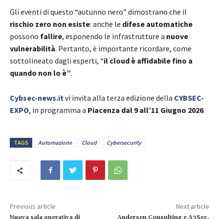
Gli eventi di questo “autunno nero” dimostrano che il
rischio zero non esiste
: anche le
difese automatiche
possono
fallire
, esponendo le infrastrutture a
nuove
vulnerabilità
. Pertanto, è importante ricordare, come
sottolineato dagli esperti, “
il cloud è affidabile fino a
quando non lo è”
.
Cybsec-news.it
vi invita alla terza edizione della
CYBSEC-
EXPO
, in programma a
Piacenza dal 9 all’11 Giugno 2026
.
TAGS
Automazione
Cloud
Cybersecurity
Previous article
Next article
Nuova sala operativa di
Andersen Consulting e A3Sec,