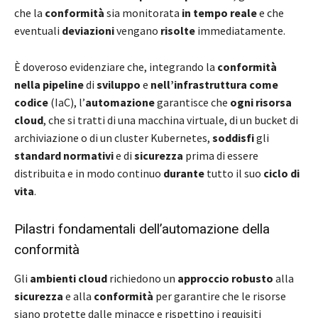
che la
conformità
sia monitorata
in tempo reale
e che
eventuali
deviazioni
vengano
risolte
immediatamente.
È doveroso evidenziare che, integrando la
conformità
nella pipeline
di
sviluppo
e
nell’infrastruttura come
codice
(IaC), l’
automazione
garantisce che
ogni risorsa
cloud
, che si tratti di una macchina virtuale, di un bucket di
archiviazione o di un cluster Kubernetes,
soddisfi
gli
standard normativi
e di
sicurezza
prima di essere
distribuita e in modo continuo
durante
tutto il suo
ciclo di
vita
.
Pilastri fondamentali dell’automazione della
conformità
Gli
ambienti cloud
richiedono un
approccio robusto
alla
sicurezza
e alla
conformità
per garantire che le risorse
siano protette dalle minacce e rispettino i requisiti