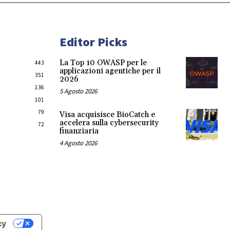
Editor Picks
La Top 10 OWASP per le
443
applicazioni agentiche per il
351
2026
136
5 Agosto 2026
101
79
Visa acquisisce BioCatch e
accelera sulla cybersecurity
72
finanziaria
4 Agosto 2026
cy