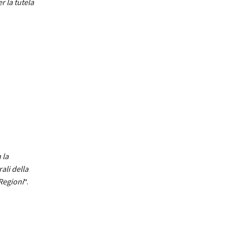
r la tutela
 la
ali della
Regioni
“.