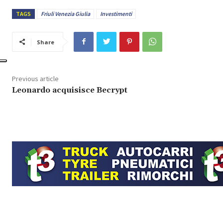
TAGS
Friuli Venezia Giulia
Investimenti
Share
Previous article
Leonardo acquisisce Becrypt