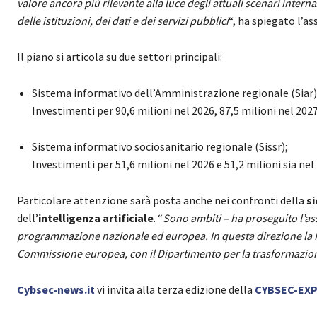
valore ancora più rilevante alla luce degli attuali scenari interna
delle istituzioni, dei dati e dei servizi pubblici
“, ha spiegato l’as
Il piano si articola su due settori principali:
Sistema informativo dell’Amministrazione regionale (Siar) e
Investimenti per 90,6 milioni nel 2026, 87,5 milioni nel 2027 
Sistema informativo sociosanitario regionale (Sissr);
Investimenti per 51,6 milioni nel 2026 e 51,2 milioni sia nel 
Particolare attenzione sarà posta anche nei confronti della
s
dell’
intelligenza artificiale
. “
Sono ambiti – ha proseguito l’as
programmazione nazionale ed europea. In questa direzione la Re
Commissione europea, con il Dipartimento per la trasformazion
Cybsec-news.it
vi invita alla terza edizione della
CYBSEC-EX