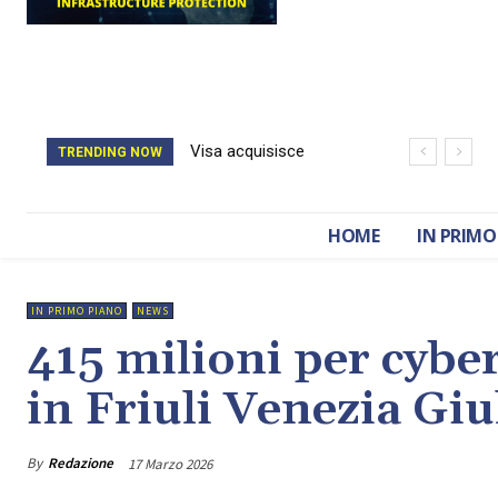
Visa acquisisce
TRENDING NOW
BioCatch e accelera
sulla cybersecurity
HOME
IN PRIMO
finanziaria
IN PRIMO PIANO
NEWS
415 milioni per cybe
in Friuli Venezia Giu
By
Redazione
17 Marzo 2026