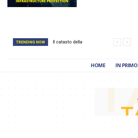
Il catasto della
TRENDING NOW
Romania è stato
cancellato da un
HOME
IN PRIMO
attacco hacker