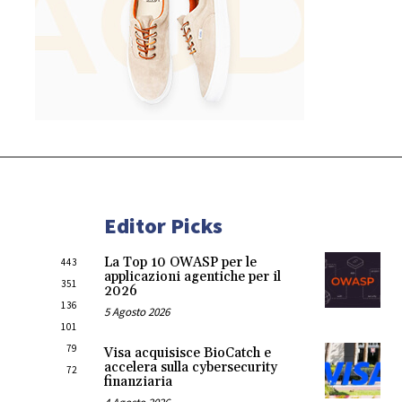
Editor Picks
La Top 10 OWASP per le
443
applicazioni agentiche per il
351
2026
136
5 Agosto 2026
101
79
Visa acquisisce BioCatch e
accelera sulla cybersecurity
72
finanziaria