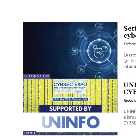
Set
cyb
Federic
La cre
gestio
inform
IN PRIMO PIANO
UNI
CY
Redazi
UNINFO
e loro
CYBSEC
EVENTI