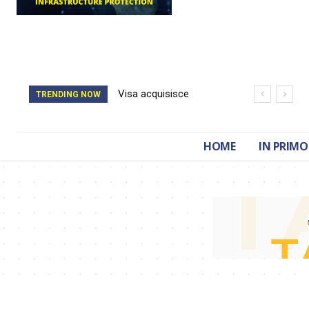
Visa acquisisce
Il catasto della
TRENDING NOW
BioCatch e accelera
Romania è stato
sulla cybersecurity
cancellato da un
HOME
IN PRIMO
finanziaria
attacco hacker