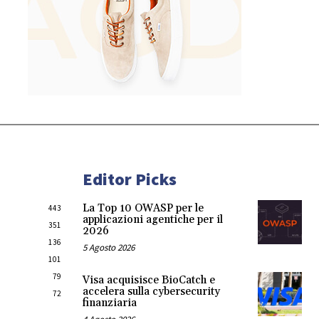
Editor Picks
La Top 10 OWASP per le
443
applicazioni agentiche per il
351
2026
136
5 Agosto 2026
101
79
Visa acquisisce BioCatch e
accelera sulla cybersecurity
72
finanziaria