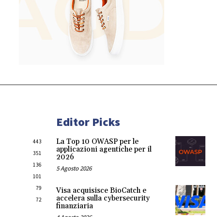
Editor Picks
La Top 10 OWASP per le
443
applicazioni agentiche per il
351
2026
136
5 Agosto 2026
101
79
Visa acquisisce BioCatch e
accelera sulla cybersecurity
72
finanziaria