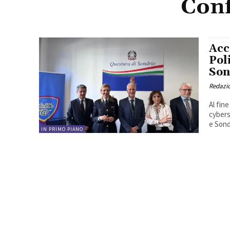
Conf
Acc
Pol
Son
Redazi
Al fin
cybers
e Sond
IN PRIMO PIANO